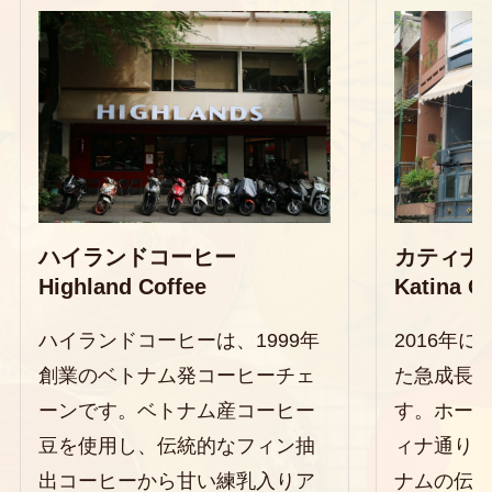
ハイランドコーヒー
カティナ
Highland Coffee
Katina C
ハイランドコーヒーは、1999年
2016年
創業のベトナム発コーヒーチェ
た急成長
ーンです。ベトナム産コーヒー
す。ホー
豆を使用し、伝統的なフィン抽
ィナ通り
出コーヒーから甘い練乳入りア
ナムの伝