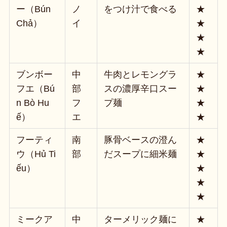
ー（Bún
ノ
をつけ汁で食べる
★
Chả）
イ
★
★
★
ブンボー
中
牛肉とレモングラ
★
フエ（Bú
部
スの濃厚辛口スー
★
n Bò Hu
フ
プ麺
★
ế）
エ
★
フーティ
南
豚骨ベースの澄ん
★
ウ（Hủ Ti
部
だスープに細米麺
★
ếu）
★
★
★
ミークア
中
ターメリック麺に
★