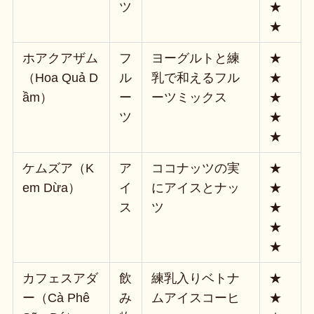
ツ
★
★
ホアクアザム
フ
ヨーグルトと練
★
（Hoa Quả D
ル
乳で和えるフル
★
ầm）
ー
ーツミックス
★
ツ
★
★
ケムズア（K
ア
ココナッツの実
★
em Dừa）
イ
にアイスとナッ
★
ス
ツ
★
★
★
カフェスアダ
飲
練乳入りベトナ
★
ー（Cà Phê
み
ムアイスコーヒ
★