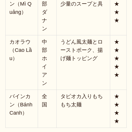
ン（Mì Q
部
少量のスープと具
★
uảng）
ダ
★
ナ
★
ン
カオラウ
中
うどん風太麺とロ
★
（Cao Lầ
部
ーストポーク、揚
★
u）
ホ
げ麺トッピング
★
イ
★
ア
★
ン
バインカ
全
タピオカ入りもち
★
ン（Bánh
国
もち太麺
★
Canh）
★
★