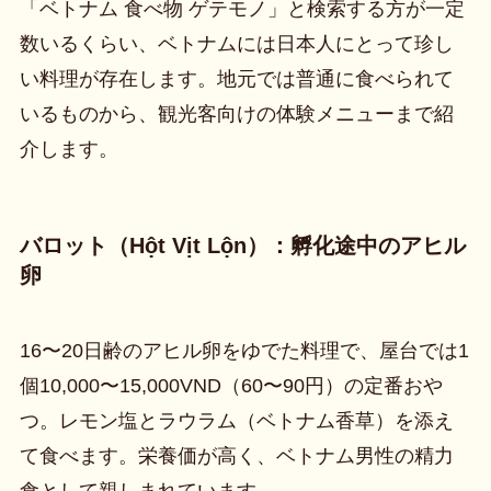
「ベトナム 食べ物 ゲテモノ」と検索する方が一定
数いるくらい、ベトナムには日本人にとって珍し
い料理が存在します。地元では普通に食べられて
いるものから、観光客向けの体験メニューまで紹
介します。
バロット（Hột Vịt Lộn）：孵化途中のアヒル
卵
16〜20日齢のアヒル卵をゆでた料理で、屋台では1
個10,000〜15,000VND（60〜90円）の定番おや
つ。レモン塩とラウラム（ベトナム香草）を添え
て食べます。栄養価が高く、ベトナム男性の精力