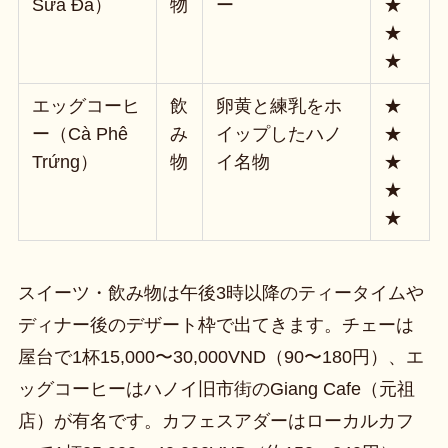
Sữa Đá）
物
ー
★
★
★
エッグコーヒ
飲
卵黄と練乳をホ
★
ー（Cà Phê
み
イップしたハノ
★
Trứng）
物
イ名物
★
★
★
スイーツ・飲み物は午後3時以降のティータイムや
ディナー後のデザート枠で出てきます。チェーは
屋台で1杯15,000〜30,000VND（90〜180円）、エ
ッグコーヒーはハノイ旧市街のGiang Cafe（元祖
店）が有名です。カフェスアダーはローカルカフ