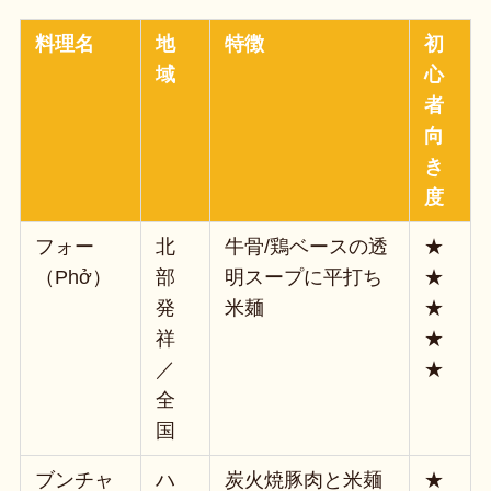
料理名
地
特徴
初
域
心
者
向
き
度
フォー
北
牛骨/鶏ベースの透
★
（Phở）
部
明スープに平打ち
★
発
米麺
★
祥
★
／
★
全
国
ブンチャ
ハ
炭火焼豚肉と米麺
★