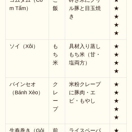
m Tấm）
飯
ル豚と目玉焼
★
き
★
★
★
ソイ（Xôi）
も
具材入り蒸し
★
ち
もち米（甘・
★
米
塩両方）
★
★
バインセオ
ク
米粉クレープ
★
（Bánh Xèo）
レ
に豚肉・エ
★
ー
ビ・もやし
★
プ
★
★
生春巻き（Gỏi
前
ライスペーパ
★