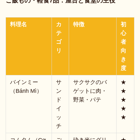
ご飯もの・軽食7品：屋台と食堂の主役
料理名
カ
特徴
初
テ
心
ゴ
者
リ
向
き
度
バインミー
サ
サクサクのバ
★
（Bánh Mì）
ン
ゲットに肉・
★
ド
野菜・パテ
★
イ
★
ッ
★
チ
コムタム（Cơ
ご
砕き米にグリ
★