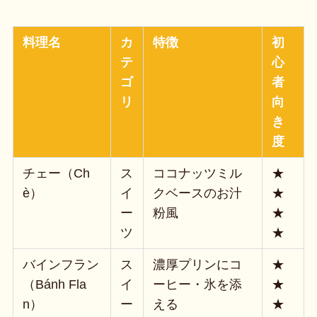
料理名
カ
特徴
初
テ
心
ゴ
者
リ
向
き
度
チェー（Ch
ス
ココナッツミル
★
è）
イ
クベースのお汁
★
ー
粉風
★
ツ
★
バインフラン
ス
濃厚プリンにコ
★
（Bánh Fla
イ
ーヒー・氷を添
★
n）
ー
える
★