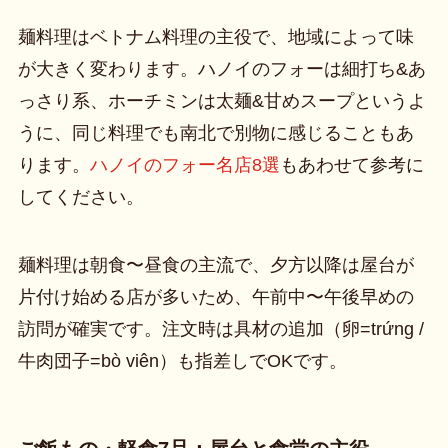
麺料理はベトナム料理の主役で、地域によって味
が大きく変わります。ハノイのフォーは細打ち&あ
っさり系、ホーチミンは太麺&甘めスープというよ
うに、同じ料理でも南北で別物に感じることもあ
ります。
ハノイのフォー名店8選
もあわせて参考に
してください。
麺料理は朝食〜昼食の主流で、夕方以降は屋台が
片付け始める店が多いため、午前中〜午後早めの
訪問が確実です。注文時は具材の追加（卵=trứng /
牛肉団子=bò viên）も指差しでOKです。