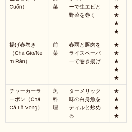
Cuốn）
菜
ーで生エビと
★
野菜を巻く
★
★
★
揚げ春巻き
前
春雨と豚肉を
★
（Chả Giò/Ne
菜
ライスペーパ
★
m Rán）
ーで巻き揚げ
★
★
★
チャーカーラ
魚
ターメリック
★
ーボン（Chả
料
味の白身魚を
★
Cá Lã Vọng）
理
ディルと炒め
★
る
★