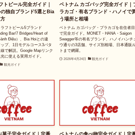
ラフトビール完全ガイド｜
ベトナム カゴバッグ完全ガイド｜
以外の独自ブランド5選とBia
ラカゴ・有名ブランド・ハノイで
り方
う場所と相場
ラフトビール5ブランド
ベトナム カゴバッグ・プラカゴを在住者
ing Bar/7 Bridges/Heart of
で完全ガイド。MONET・HANA・Saigon
 Sành Điệu）、Bia Hoiとの違
Swagger等の有名ブランド、ハノイハンチ
ップ、1日モデルコース3パタ
ウ通りの3店舗、サイズ別相場、日本通販
で解説。Google Mapリンク
トまで網羅。
観光に使える実用ガイド。
2026年4月24日
観光ガイド
観光ガイド
お菓子完全ガイド｜定番
ベトナムの食べ物完全ガイド｜定