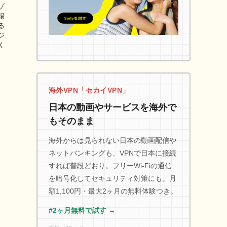
ゾ
場
る
ジ
く
海外VPN「セカイVPN」
日本の動画やサービスを海外で
もそのまま
海外からは見られない日本の動画配信や
ネットバンキングも、VPNで日本に接続
すれば普段どおり。フリーWi-Fiの通信
を暗号化してセキュリティ対策にも。月
額1,100円・最大2ヶ月の無料体験つき。
#2ヶ月無料で試す →