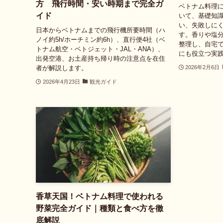
方 飛行時間・安い時期まで完全ガ
ベトナム料理
イド
いて、基礎知
い、失敗しに
日本からベトナムまでの飛行機所要時間（ハ
す。香りや塩
ノイ約5h/ホーチミン約6h）、直行便4社（ベ
整理し、自宅
トナム航空・ベトジェット・JAL・ANA）、
にも役立つ実
出発空港、お土産持ち帰り時の注意点を在住
者が解説します。
2026年2月6日
2026年4月23日
観光ガイド
香草天国！ベトナム料理で使われる
野菜完全ガイド｜種類と食べ方を徹
底解説