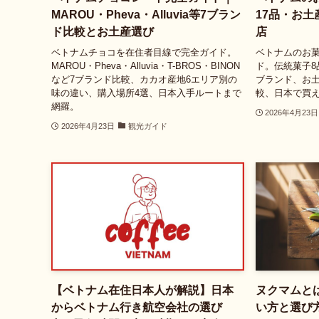
MAROU・Pheva・Alluvia等7ブラン
17品・お
ド比較とお土産選び
店
ベトナムチョコを在住者目線で完全ガイド。
ベトナムのお
MAROU・Pheva・Alluvia・T-BROS・BINON
ド。伝統菓子8
など7ブランド比較、カカオ産地6エリア別の
ブランド、お土
味の違い、購入場所4選、日本入手ルートまで
較、日本で買え
網羅。
2026年4月23日
2026年4月23日
観光ガイド
【ベトナム在住日本人が解説】日本
ヌクマムと
からベトナム行き航空会社の選び
い方と選び