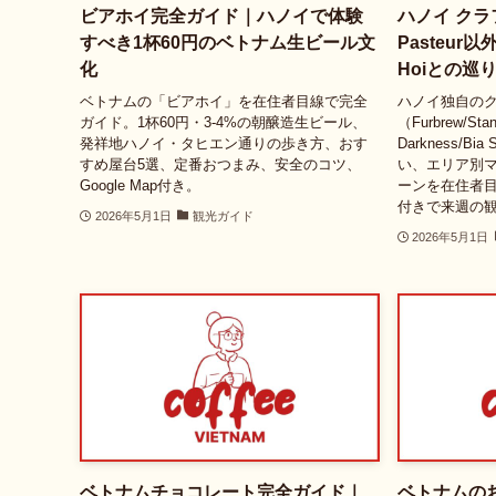
ビアホイ完全ガイド｜ハノイで体験
ハノイ ク
すべき1杯60円のベトナム生ビール文
Pasteur
化
Hoiとの巡
ベトナムの「ビアホイ」を在住者目線で完全
ハノイ独自のク
ガイド。1杯60円・3-4%の朝醸造生ビール、
（Furbrew/Stand
発祥地ハノイ・タヒエン通りの歩き方、おす
Darkness/Bia
すめ屋台5選、定番おつまみ、安全のコツ、
い、エリア別マ
Google Map付き。
ーンを在住者目線
付きで来週の
2026年5月1日
観光ガイド
2026年5月1日
ベトナムチョコレート完全ガイド｜
ベトナムの