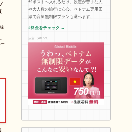
却ポストへ入れるだけ。設定が苦手な人
プ
や大人数の旅行に安心。ベトナム専用回
買
線で容量無制限プランも選べます。
目線
#料金をチェック →
ェ
広告（A8.net）
ルー
番