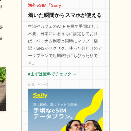
海外eSIM「Saily」
お
着いた瞬間からスマホが使える
空港やカフェのWi-Fiを探す手間はもう
巻
不要。日本にいるうちに設定しておけ
込
ば、ベトナム到着と同時にマップ・翻
訳・SNSがサクサク。使った分だけのデ
ータプランで短期旅行にもぴったりで
す。
#まずは無料でチェック →
広告（A8.net）
）