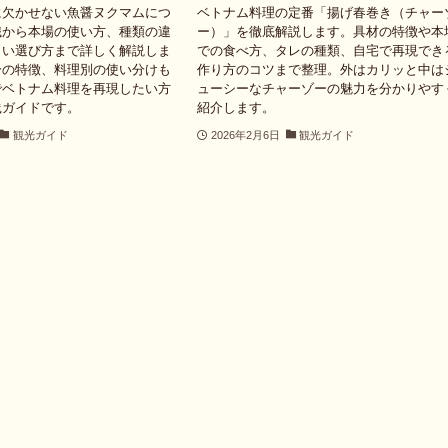
に欠かせない魚醤ヌクマムにつ
ベトナム料理の定番「揚げ春巻き（チャー
識から本場の使い方、種類の違
ー）」を徹底解説します。具材の特徴や本
くい選び方まで詳しく解説しま
での食べ方、タレの種類、自宅で再現でき
分の特徴、料理別の使い分けも
作り方のコツまで整理。外はカリッと中は
でベトナム料理を再現したい方
ューシーなチャーゾーの魅力を分かりやす
践ガイドです。
紹介します。
観光ガイド
2026年2月6日
観光ガイド