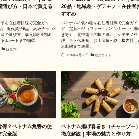
土産選び方・日本で買える
20品・地域差・ゲテモノ・在住者
すすめ
菓子を在住者目線で完全ガイ
ベトナムの食べ物を在住者目線で完全ガイ
品＋近代菓子6品＋高級チョコ3
ド。定番20品（フォー・バインミー・生春
産の選び方、購入場所4選比
き等）、北中南部の味の違い、ゲテモノ料
る3ルートまで網羅。
理、テト伝統食、お土産食べ物、機内持ち
み制限まで網羅。
観光ガイド
2026年4月23日
観光ガイド
は何？ベトナム魚醤の使
ベトナム揚げ春巻き（チャーゾー
方完全版
徹底解説｜本場の魅力と作り方