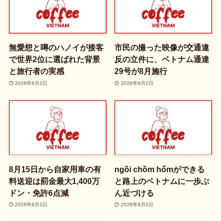
無愛想と噂のハノイが接客
市民の撮った映像が交通違
で世界2位に選ばれた背景
反の立件に、ベトナム通達
と旅行者の実感
29号が8月施行
2026年8月2日
2026年8月2日
8月15日から自家用車の有
ngồi chồm hổmができる
料送迎は罰金最大1,400万
と路上のベトナムに一歩ぶ
ドン・免許6点減
ん近づける
2026年8月2日
2026年8月2日