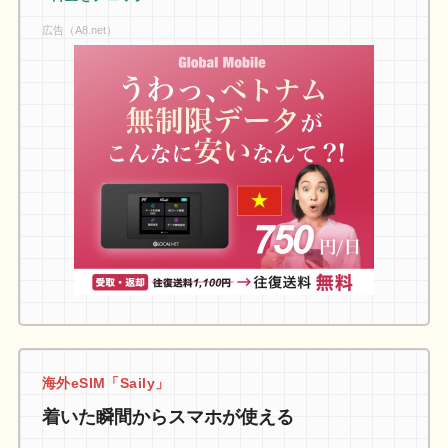
広告（A8.net）
海外eSIM「Saily」
着いた瞬間からスマホが使える