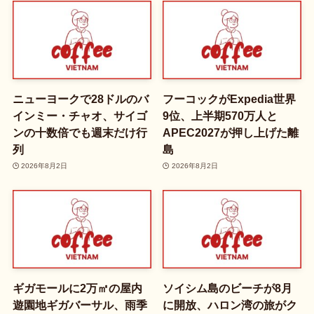
ニューヨークで28ドルのバ
フーコックがExpedia世界
インミー・チャオ、サイゴ
9位、上半期570万人と
ンの十数倍でも週末だけ行
APEC2027が押し上げた離
列
島
2026年8月2日
2026年8月2日
ギガモールに2万㎡の屋内
ソイシム島のビーチが8月
遊園地ギガバーサル、雨季
に開放、ハロン湾の旅がク