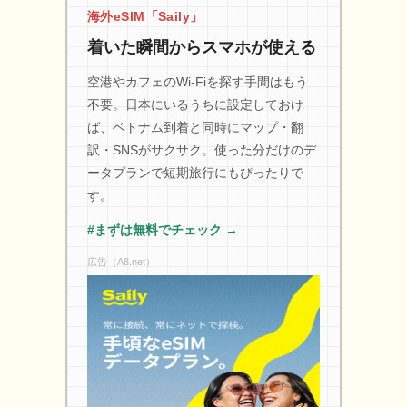
海外eSIM「Saily」
着いた瞬間からスマホが使える
空港やカフェのWi-Fiを探す手間はもう
不要。日本にいるうちに設定しておけ
ば、ベトナム到着と同時にマップ・翻
訳・SNSがサクサク。使った分だけのデ
ータプランで短期旅行にもぴったりで
す。
#まずは無料でチェック →
広告（A8.net）