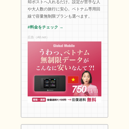
却ポストへ入れるだけ。設定が苦手な人
や大人数の旅行に安心。ベトナム専用回
線で容量無制限プランも選べます。
#料金をチェック →
広告（A8.net）