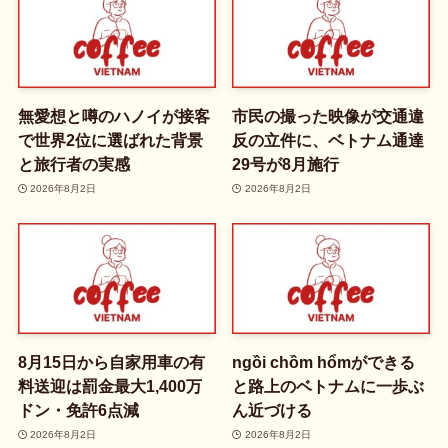
無愛想と噂のハノイが接客
市民の撮った映像が交通違
で世界2位に選ばれた背景
反の立件に、ベトナム通達
と旅行者の実感
29号が8月施行
2026年8月2日
2026年8月2日
8月15日から自家用車の有
ngồi chồm hổmができる
料送迎は罰金最大1,400万
と路上のベトナムに一歩ぶ
ドン・免許6点減
ん近づける
2026年8月2日
2026年8月2日