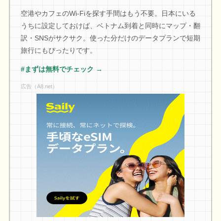
空港やカフェのWi-Fiを探す手間はもう不要。日本にいる
うちに設定しておけば、ベトナム到着と同時にマップ・翻
訳・SNSがサクサク。使った分だけのデータプランで短期
旅行にもぴったりです。
#まずは無料でチェック →
広告（A8.net）