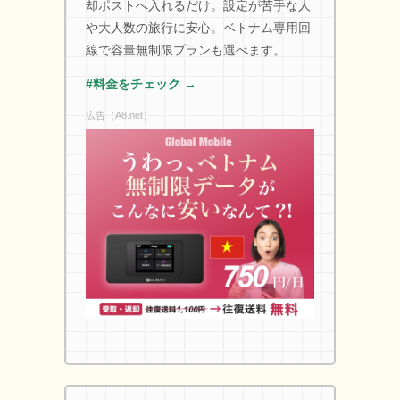
却ポストへ入れるだけ。設定が苦手な人
や大人数の旅行に安心。ベトナム専用回
線で容量無制限プランも選べます。
#料金をチェック →
広告（A8.net）