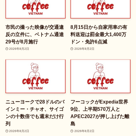
市民の撮った映像が交通違
8月15日から自家用車の有
反の立件に、ベトナム通達
料送迎は罰金最大1,400万
29号が8月施行
ドン・免許6点減
2026年8月2日
2026年8月2日
ニューヨークで28ドルのバ
フーコックがExpedia世界
インミー・チャオ、サイゴ
9位、上半期570万人と
ンの十数倍でも週末だけ行
APEC2027が押し上げた離
列
島
2026年8月2日
2026年8月2日