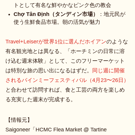
トとして有名な鮮やかなピンク色の教会
Chợ Tân Định（タンディン市場）
：地元民が
使う生鮮食品市場。朝の活気が魅力
Travel+Leiserが世界1位に選んだホイアン
のような
有名観光地とは異なる、「ホーチミンの日常に溶
け込む週末体験」として、このフリーマーケット
は特別な旅の思い出になるはずだ。
同じ週に開催
されるバインミーフェスティバル（4月23〜26日）
と合わせて訪問すれば、食と工芸の両方を楽しめ
る充実した週末が完成する。
【情報元】
Saigoneer「HCMC Flea Market @ Tartine