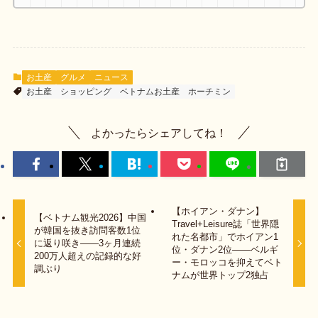
お土産
グルメ
ニュース
お土産
ショッピング
ベトナムお土産
ホーチミン
よかったらシェアしてね！
【ホイアン・ダナン】
【ベトナム観光2026】中国
Travel+Leisure誌「世界隠
が韓国を抜き訪問客数1位
れた名都市」でホイアン1
に返り咲き——3ヶ月連続
位・ダナン2位——ベルギ
200万人超えの記録的な好
ー・モロッコを抑えてベト
調ぶり
ナムが世界トップ2独占