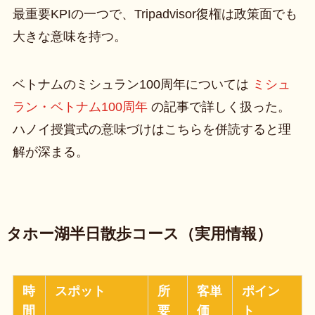
最重要KPIの一つで、Tripadvisor復権は政策面でも
大きな意味を持つ。
ベトナムのミシュラン100周年については
ミシュ
ラン・ベトナム100周年
の記事で詳しく扱った。
ハノイ授賞式の意味づけはこちらを併読すると理
解が深まる。
タホー湖半日散歩コース（実用情報）
時
スポット
所
客単
ポイン
間
要
価
ト