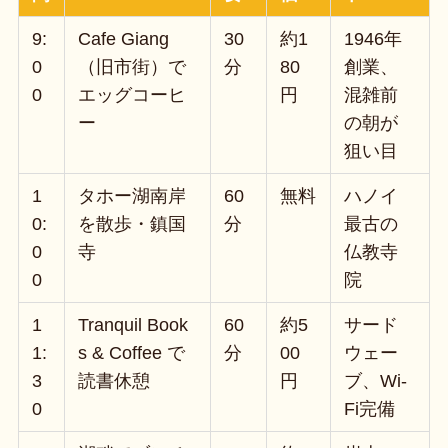
9:
Cafe Giang
30
約1
1946年
0
（旧市街）で
分
80
創業、
0
エッグコーヒ
円
混雑前
ー
の朝が
狙い目
1
タホー湖南岸
60
無料
ハノイ
0:
を散歩・鎮国
分
最古の
0
寺
仏教寺
0
院
1
Tranquil Book
60
約5
サード
1:
s & Coffee で
分
00
ウェー
3
読書休憩
円
ブ、Wi-
0
Fi完備