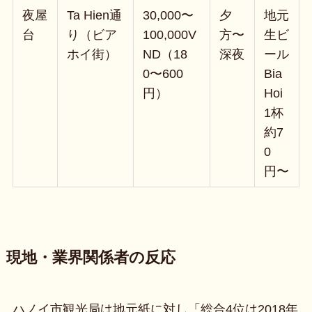
夜屋
Ta Hien通
30,000〜
夕
地元
台
り（ビア
100,000V
方〜
生ビ
ホイ街）
ND（18
深夜
ール
0〜600
Bia
円）
Hoi
1杯
約7
0
円〜
現地・業界関係者の反応
ハノイ市観光局は地元紙に対し「総合4位は2018年