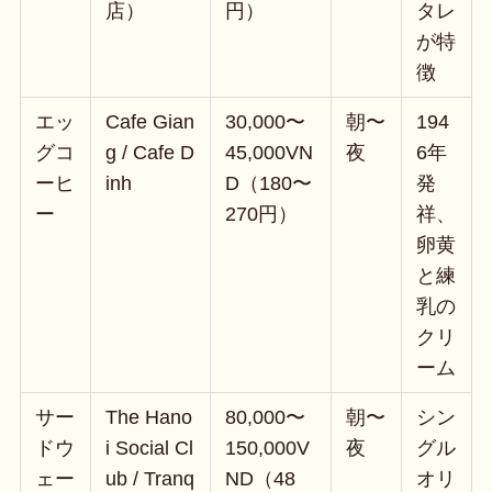
店）
円）
タレ
が特
徴
エッ
Cafe Gian
30,000〜
朝〜
194
グコ
g / Cafe D
45,000VN
夜
6年
ーヒ
inh
D（180〜
発
ー
270円）
祥、
卵黄
と練
乳の
クリ
ーム
サー
The Hano
80,000〜
朝〜
シン
ドウ
i Social Cl
150,000V
夜
グル
ェー
ub / Tranq
ND（48
オリ