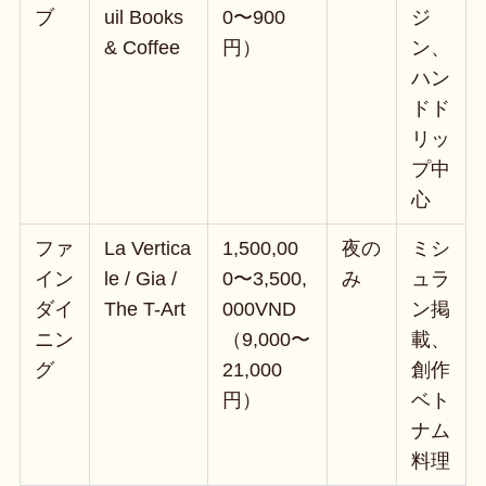
ブ
uil Books
0〜900
ジ
& Coffee
円）
ン、
ハン
ドド
リッ
プ中
心
ファ
La Vertica
1,500,00
夜の
ミシ
イン
le / Gia /
0〜3,500,
み
ュラ
ダイ
The T-Art
000VND
ン掲
ニン
（9,000〜
載、
グ
21,000
創作
円）
ベト
ナム
料理