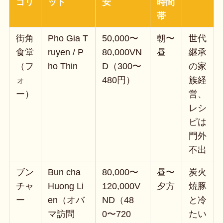
ゴリ
ット
安
時間
帯
街角
Pho Gia T
50,000〜
朝〜
世代
食堂
ruyen / P
80,000VN
昼
継承
（フ
ho Thin
D（300〜
の家
ォ
480円）
族経
ー）
営、
レシ
ピは
門外
不出
ブン
Bun cha
80,000〜
昼〜
炭火
チャ
Huong Li
120,000V
夕方
焼豚
ー
en（オバ
ND（48
と冷
マ訪問
0〜720
たい