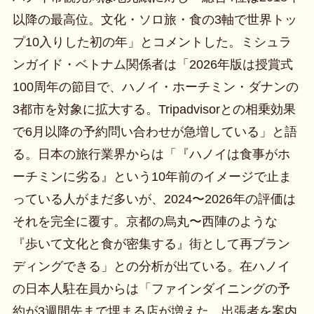
以降の最高位。文化・ソロ旅・食の3軸で世界トッ
プ10入りした初の年」とコメントした。ミシュラ
ンガイド・ベトナム関係者は「2026年版は授賞式
100周年の節目で、ハノイ・ホーチミン・ダナンの
3都市を対象に拡大する。Tripadvisorとの相乗効果
で6月以降の予約問い合わせが急増している」と語
る。日本の旅行業界からは「『ハノイは食事がホ
ーチミンに劣る』という10年前のイメージで止ま
っている人がまだ多いが、2024〜2026年の評価は
それを完全に覆す。京都の烏丸〜西陣のような
『歩いて文化と食が密集する』街として再ブラン
ディングできる」との分析が出ている。在ハノイ
の日本人駐在員からは「ファインダイニングの予
約が3週間先まで埋まる店が増えた。出張者を案内