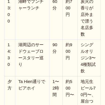
1
湖畔でブンチ
60
約7
炭火の
3:
ャーランチ
分
00
香りが
0
円
店外ま
0
で漂う
名店多
数
1
湖周辺のサー
90
約9
シング
4:
ドウェーブロ
分
00
ルオリ
3
ースタリー巡
円
ジン3〜
0
り
4種類試
飲
夕
Ta Hien通りで
1〜
約5
地元生
方
ビアホイ
2時
00
ビール7
間
円〜
0円〜、
屋台つ