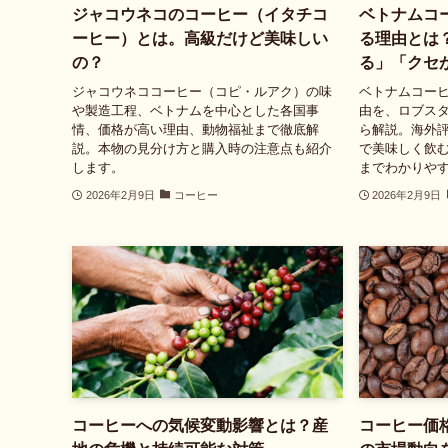
ジャコウネコのコーヒー（イタチコ
ベトナムコ
ーヒー）とは。高級だけど美味しい
る理由とは
の？
る」「クセ
ジャコウネココーヒー（コピ・ルアク）の味
ベトナムコー
や製造工程、ベトナムを中心とした各国事
由を、ロブス
情、価格が高い理由、動物福祉まで徹底解
ら解説。海外
説。本物の見分け方と購入時の注意点も紹介
で美味しく飲
します。
までわかりや
2026年2月9日
コーヒー
2026年2月9日
コーヒーへの気候変動影響とは？産
コーヒー価格