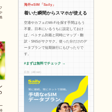
海外eSIM「Saily」
フ
や
着いた瞬間からスマホが使える
地
空港やカフェのWi-Fiを探す手間はもう
不要。日本にいるうちに設定しておけ
ば、ベトナム到着と同時にマップ・翻
訳・SNSがサクサク。使った分だけのデ
ータプランで短期旅行にもぴったりで
す。
#まずは無料でチェック →
広告（A8.net）
ン
の
ー
特