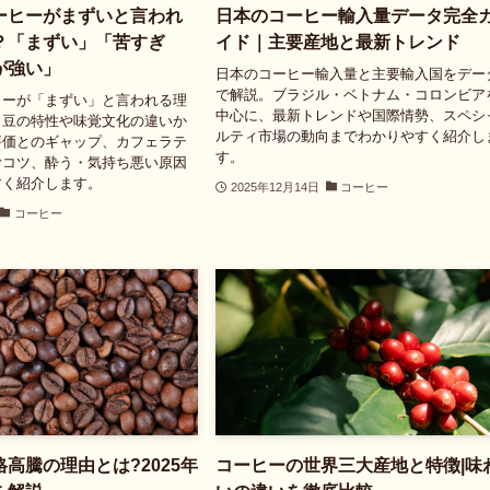
ーヒーがまずいと言われ
日本のコーヒー輸入量データ完全
？「まずい」「苦すぎ
イド｜主要産地と最新トレンド
が強い」
日本のコーヒー輸入量と主要輸入国をデー
で解説。ブラジル・ベトナム・コロンビア
ヒーが「まずい」と言われる理
中心に、最新トレンドや国際情勢、スペシ
タ豆の特性や味覚文化の違いか
ルティ市場の動向までわかりやすく紹介し
評価とのギャップ、カフェラテ
す。
むコツ、酔う・気持ち悪い原因
すく紹介します。
2025年12月14日
コーヒー
コーヒー
高騰の理由とは?2025年
コーヒーの世界三大産地と特徴|味