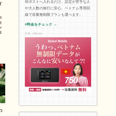
却ポストへ入れるだけ。設定が苦手な人
ガ
や大人数の旅行に安心。ベトナム専用回
線で容量無制限プランも選べます。
タ
を
#料金をチェック →
ャ
ま
広告（A8.net）
わ