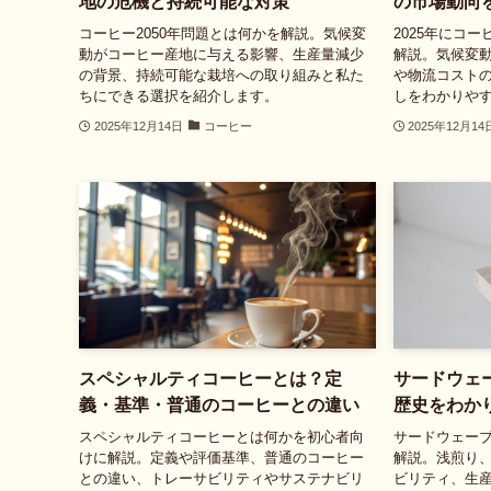
地の危機と持続可能な対策
の市場動向
コーヒー2050年問題とは何かを解説。気候変
2025年にコ
動がコーヒー産地に与える影響、生産量減少
解説。気候変
の背景、持続可能な栽培への取り組みと私た
や物流コスト
ちにできる選択を紹介します。
しをわかりや
2025年12月14日
コーヒー
2025年12月14
スペシャルティコーヒーとは？定
サードウェ
義・基準・普通のコーヒーとの違い
歴史をわか
スペシャルティコーヒーとは何かを初心者向
サードウェー
けに解説。定義や評価基準、普通のコーヒー
解説。浅煎り
との違い、トレーサビリティやサステナビリ
ビリティ、生