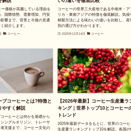
を解説
いの違いを徹底比較
ーヒー価格が高騰している理由を
コーヒーの世界三大産地である中南米・ア
動、国際情勢、需要増加、円安
リカ・東南アジアの特徴を徹底解説。気候
の影響まで、背景と今後の見通
精製方法による味わいの違いを比較し、産
すく紹介します。
別の選び方がわかります。
日
コーヒー
2025年12月14日
コーヒー
ーブコーヒーとは?特徴と
【2026年最新】コーヒー生産量ラ
りやすく解説
キング｜世界トップ10とコーヒー
トレンド
ブコーヒーとは何かを基礎から
、シングルオリジン、トレーサ
2025年最新データをもとに、世界のコーヒ
産者支援まで、コーヒー文化の
生産量ランキングトップ10を解説。各国の