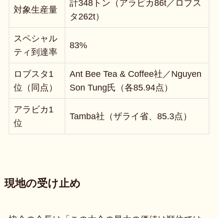
計348トン（アラビカ86t／ロブス
対象生産量
タ262t）
スペシャル
83%
ティ到達率
ロブスタ1
Ant Bee Tea & Coffee社／Nguyen
位（同点）
Son Tung氏（各85.94点）
アラビカ1
Tamba社（ザライ省、85.3点）
位
現地の受け止め