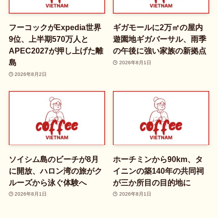
フーコックがExpedia世界
ギガモールに2万㎡の屋内
9位、上半期570万人と
遊園地ギガバーサル、雨季
APEC2027が押し上げた離
の午後に強い家族の新拠点
島
2026年8月1日
2026年8月2日
ソイシム島のビーチが8月
ホーチミンから90km、タ
に開放、ハロン湾の旅がク
イニンの築140年の共同祠
ルーズから泳ぐ体験へ
が三か所目の目的地に
2026年8月1日
2026年8月1日