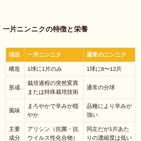
一片ニンニクの特徴と栄養
項目
一片ニンニク
通常のニンニク
構造
1球に1片のみ
1球に6〜12片
栽培過程の突然変異
形成
通常の分球
または特殊栽培技術
まろやかで辛みが穏
品種により辛みが
風味
やか
強い
主要
アリシン（抗菌・抗
同左だが1片あた
成分
ウイルス性化合物）
りの濃縮度は低い