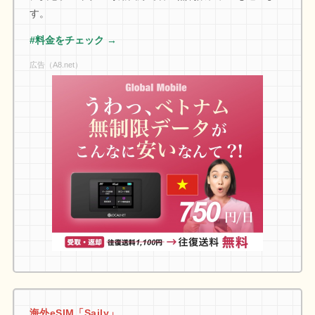
す。
#料金をチェック →
広告（A8.net）
海外eSIM「Saily」