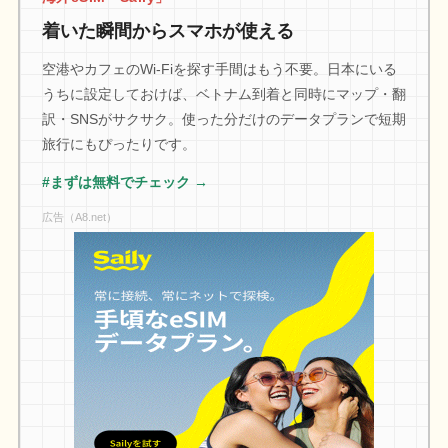
着いた瞬間からスマホが使える
空港やカフェのWi-Fiを探す手間はもう不要。日本にいる
うちに設定しておけば、ベトナム到着と同時にマップ・翻
訳・SNSがサクサク。使った分だけのデータプランで短期
旅行にもぴったりです。
#まずは無料でチェック →
広告（A8.net）