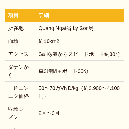
項目
詳細
所在地
Quang Ngai省 Ly Son島
面積
約10km2
アクセス
Sa Ky港からスピードボート約30分
ダナンか
車2時間＋ボート30分
ら
一片ニン
50〜70万VND/kg（約2,900〜4,100
ニク価格
円）
収穫シー
2月〜3月
ズン