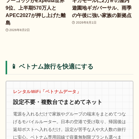
フーコックがExpedia世界
ギガモールに2万㎡の屋内
9位、上半期570万人と
遊園地ギガバーサル、雨季
APEC2027が押し上げた離
の午後に強い家族の新拠点
島
2026年8月1日
2026年8月2日
📱 ベトナム旅行を快適にする
レンタルWiFi「ベトナムデータ」
設定不要・複数台でまとめてネット
電源を入れるだけで家族やグループの端末をまとめてつな
げるモバイルルーター。日本の空港で受け取り、帰国後は
返却ポストへ入れるだけ。設定が苦手な人や大人数の旅行
に安心。ベトナム専用回線で容量無制限プランも選べま