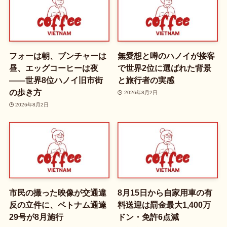
フォーは朝、ブンチャーは
無愛想と噂のハノイが接客
昼、エッグコーヒーは夜
で世界2位に選ばれた背景
——世界8位ハノイ旧市街
と旅行者の実感
の歩き方
2026年8月2日
2026年8月2日
市民の撮った映像が交通違
8月15日から自家用車の有
反の立件に、ベトナム通達
料送迎は罰金最大1,400万
29号が8月施行
ドン・免許6点減