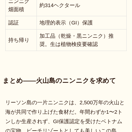
ニンニク
約314ヘクタール
畑面積
認証
地理的表示（GI）保護
加工品（乾燥・黒ニンニク）推
持ち帰り
奨。生は植物検疫要確認
まとめ——火山島のニンニクを求めて
リーソン島の一片ニンニクは、2,500万年の火山と
海が共同で作り上げた食材だ。年間わずか1〜2ト
ンしか生産されず、GI保護認定を受けたベトナム
の宝物。ビーチリゾートとしても美しいこの島