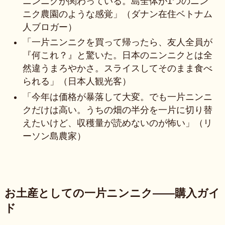
ニンニクが関わっている。島全体が1つのニン
ニク農園のような感覚」（ダナン在住ベトナム
人ブロガー）
「一片ニンニクを買って帰ったら、友人全員が
『何これ？』と驚いた。日本のニンニクとは全
然違うまろやかさ。スライスしてそのまま食べ
られる」（日本人観光客）
「今年は価格が暴落して大変。でも一片ニンニ
クだけは高い。うちの畑の半分を一片に切り替
えたいけど、収穫量が読めないのが怖い」（リ
ーソン島農家）
お土産としての一片ニンニク——購入ガイ
ド