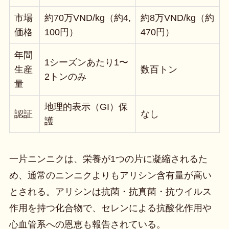
市場
約70万VND/kg（約4,
約8万VND/kg（約
価格
100円）
470円）
年間
1シーズンあたり1〜
生産
数百トン
2トンのみ
量
地理的表示（GI）保
認証
なし
護
一片ニンニクは、栄養が1つの片に凝縮されるた
め、通常のニンニクよりもアリシン含有量が高い
とされる。アリシンは抗菌・抗真菌・抗ウイルス
作用を持つ化合物で、セレンによる抗酸化作用や
心血管系への恩恵も報告されている。