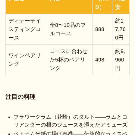
D）
安
ディナーテイ
約1
全8〜10品のフ
スティングコ
888
7,76
ルコース
ース
0円
コースに合わせ
約9,
ワインペアリ
た5杯のペアリ
498
960
ング
ング
円
注目の料理
フラワークラム（花蛤）のタルト——ラムとコ
リアンダーの根のジュースを添えたアミューズ
ベトナム米紙の揚げ春巻——伝統的なライスペ