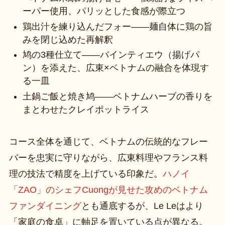
ーパー使用、パリッとした食感が際立つ
鶏出汁を練り込んだフォー——麺自体に鶏の旨
みを閉じ込めた再解釈
鸠の3種仕立て——バインティエウ（揚げパ
ン）を添えた、広東×ベトナムの融合を体現す
る一皿
土鍋ご飯と焼き鸠——ベトナムハーブの香りを
まとわせたクレイポットライス
コース全体を通じて、ベトナムの伝統的なフレー
バーを忠実に守りながら、広東料理やフランス料
理の技法で精度を上げている印象だ。
ハノイ
「ZAO」のシェフCuongが見せた攻めのベトナム
ファンダイニング
とも通底するが、Le Leはより
「家庭の食卓」に軸足を置いている点が異なる。