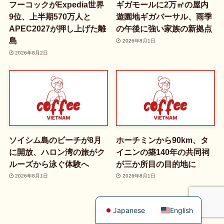
フーコックがExpedia世界
ギガモールに2万㎡の屋内
9位、上半期570万人と
遊園地ギガバーサル、雨季
APEC2027が押し上げた離
の午後に強い家族の新拠点
島
2026年8月1日
2026年8月2日
ソイシム島のビーチが8月
ホーチミンから90km、タ
に開放、ハロン湾の旅がク
イニンの築140年の共同祠
ルーズから泳ぐ体験へ
が三か所目の目的地に
2026年8月1日
2026年8月1日
Japanese
English