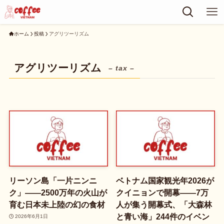
ホーム
投稿
アグリツーリズム
アグリツーリズム
– tax –
リーソン島「一片ニンニ
ベトナム国家観光年2026が
ク」——2500万年の火山が
クイニョンで開幕——7万
育む日本未上陸の幻の食材
人が集う開幕式、「大森林
と青い海」244件のイベン
2026年6月1日