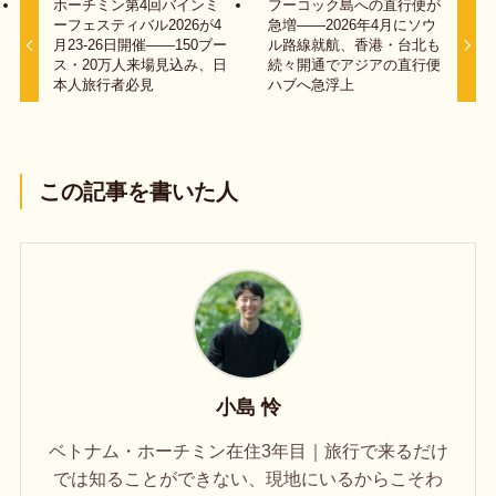
ホーチミン第4回バインミ
フーコック島への直行便が
ーフェスティバル2026が4
急増——2026年4月にソウ
月23-26日開催——150ブー
ル路線就航、香港・台北も
ス・20万人来場見込み、日
続々開通でアジアの直行便
本人旅行者必見
ハブへ急浮上
この記事を書いた人
小島 怜
ベトナム・ホーチミン在住3年目｜旅行で来るだけ
では知ることができない、現地にいるからこそわ