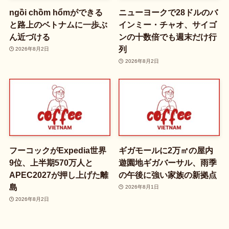
ngồi chồm hổmができる
ニューヨークで28ドルのバ
と路上のベトナムに一歩ぶ
インミー・チャオ、サイゴ
ん近づける
ンの十数倍でも週末だけ行
列
2026年8月2日
2026年8月2日
フーコックがExpedia世界
ギガモールに2万㎡の屋内
9位、上半期570万人と
遊園地ギガバーサル、雨季
APEC2027が押し上げた離
の午後に強い家族の新拠点
島
2026年8月1日
2026年8月2日