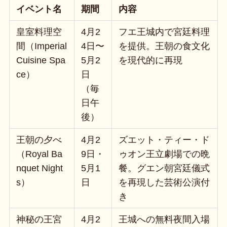
イベント名
期間
内容
皇室料理空
4月2
フエ王城内で宮廷料理
間（Imperial
4日〜
を提供。王朝の食文化
Cuisine Spa
5月2
を現代的に再現
ce）
日
（毎
日午
後）
王朝の夕べ
4月2
ズエット・ティー・ド
（Royal Ba
9日・
ゥオン王立劇場での晩
nquet Night
5月1
餐。グエン朝宮廷儀式
s）
日
を再現した芸術公演付
き
神秘の王宮
4月2
王城への無料夜間入場