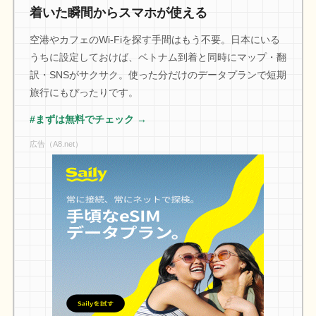
着いた瞬間からスマホが使える
空港やカフェのWi-Fiを探す手間はもう不要。日本にいる
うちに設定しておけば、ベトナム到着と同時にマップ・翻
訳・SNSがサクサク。使った分だけのデータプランで短期
旅行にもぴったりです。
#まずは無料でチェック →
広告（A8.net）