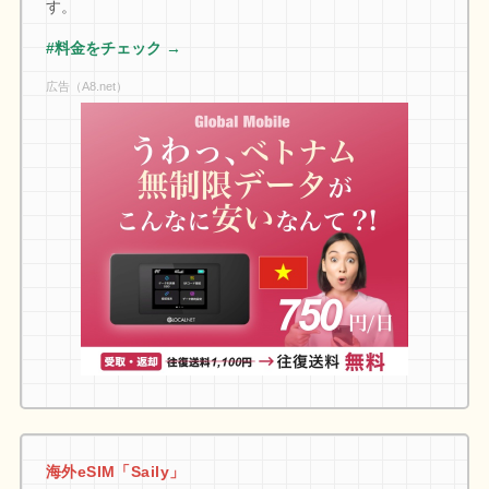
す。
#料金をチェック →
広告（A8.net）
海外eSIM「Saily」