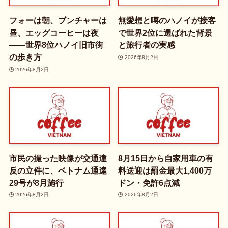
フォーは朝、ブンチャーは
無愛想と噂のハノイが接客
昼、エッグコーヒーは夜
で世界2位に選ばれた背景
——世界8位ハノイ旧市街
と旅行者の実感
の歩き方
2026年8月2日
2026年8月2日
市民の撮った映像が交通違
8月15日から自家用車の有
反の立件に、ベトナム通達
料送迎は罰金最大1,400万
29号が8月施行
ドン・免許6点減
2026年8月2日
2026年8月2日