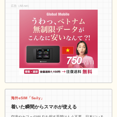
広告（A8.net）
海外eSIM「Saily」
着いた瞬間からスマホが使える
空港やカフェのWi-Fiを探す手間はもう不要。日本にいる