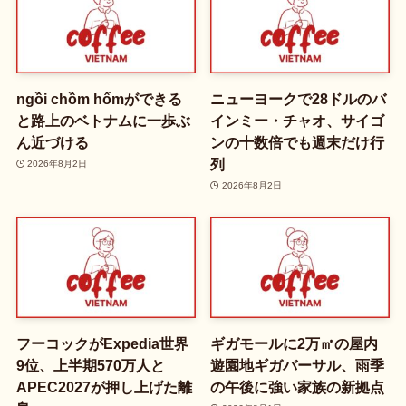
ngồi chồm hổmができる
ニューヨークで28ドルのバ
と路上のベトナムに一歩ぶ
インミー・チャオ、サイゴ
ん近づける
ンの十数倍でも週末だけ行
列
2026年8月2日
2026年8月2日
フーコックがExpedia世界
ギガモールに2万㎡の屋内
9位、上半期570万人と
遊園地ギガバーサル、雨季
APEC2027が押し上げた離
の午後に強い家族の新拠点