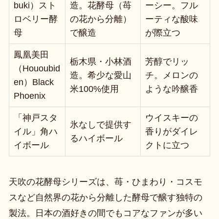
buki）スト
造。花酵母（苺
ーシー。フル
ロベリー酵
の花から分離）
ーティな酸味
母
で醸造
が際立つ
鳳凰美田
栃木県・小林酒
芳醇でリッ
（Hououbid
造。希少な愛山
チ。メロンの
en）Black
米100%使用
ような吟醸香
Phoenix
「神戸スタ
ウイスキーの
氷なしで提供す
イル」角ハ
香りがダイレ
るハイボール
イボール
クトに立つ
天吹の花酵母シリーズは、苺・ひまわり・コスモ
スなど自然界の花から分離した酵母で醸す独特の
製法。日本の酒好きの間でもコアなファンが多い