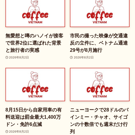
無愛想と噂のハノイが接客
市民の撮った映像が交通違
で世界2位に選ばれた背景
反の立件に、ベトナム通達
と旅行者の実感
29号が8月施行
2026年8月2日
2026年8月2日
8月15日から自家用車の有
ニューヨークで28ドルのバ
料送迎は罰金最大1,400万
インミー・チャオ、サイゴ
ドン・免許6点減
ンの十数倍でも週末だけ行
列
2026年8月2日