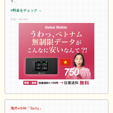
す。
#料金をチェック →
広告（A8.net）
海外eSIM「Saily」