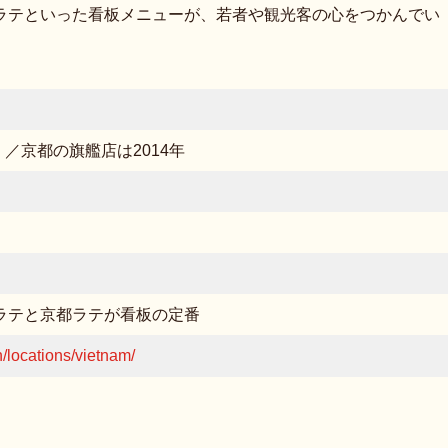
ラテといった看板メニューが、若者や観光客の心をつかんでい
）／京都の旗艦店は2014年
ラテと京都ラテが看板の定番
n/locations/vietnam/