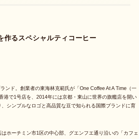
行列を作るスペシャルティコーヒー
ド。創業者の東海林克範氏が「One Coffee At A Time（一
香港で1号店を、2014年には京都・東山に世界の旗艦店を開い
がり、シンプルなロゴと高品質な豆で知られる国際ブランドに育
号店はホーチミン市1区の中心部、グエンフエ通り沿いの「カフェ