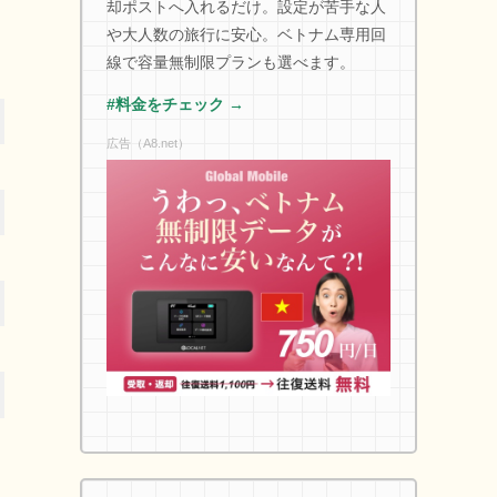
却ポストへ入れるだけ。設定が苦手な人
や大人数の旅行に安心。ベトナム専用回
線で容量無制限プランも選べます。
#料金をチェック →
広告（A8.net）