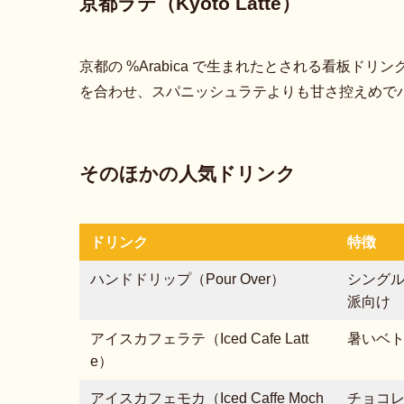
京都ラテ（Kyoto Latte）
京都の %Arabica で生まれたとされる看板
を合わせ、スパニッシュラテよりも甘さ控えめで
そのほかの人気ドリンク
ドリンク
特徴
ハンドドリップ（Pour Over）
シング
派向け
アイスカフェラテ（Iced Cafe Latt
暑いベ
e）
アイスカフェモカ（Iced Caffe Moch
チョコ