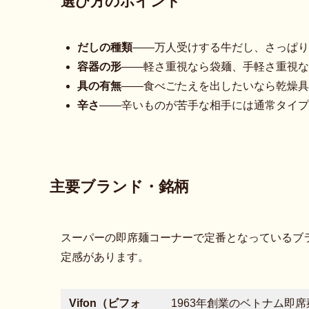
選び方のポイント
だしの種類
——万人受けする牛だし、さっぱり
容器の形
——軽さ重視なら袋麺、手軽さ重視な
具の有無
——食べごたえを出したいなら乾燥具
辛さ
——辛いものが苦手な相手には通常タイプ
主要ブランド・銘柄
スーパーの即席麺コーナーで定番となっているブ
定感があります。
Vifon（ビフォ
1963年創業のベトナム即