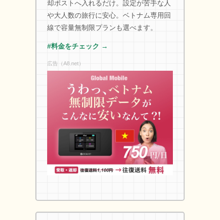
却ポストへ入れるだけ。設定が苦手な人
や大人数の旅行に安心。ベトナム専用回
線で容量無制限プランも選べます。
#料金をチェック →
広告（A8.net）