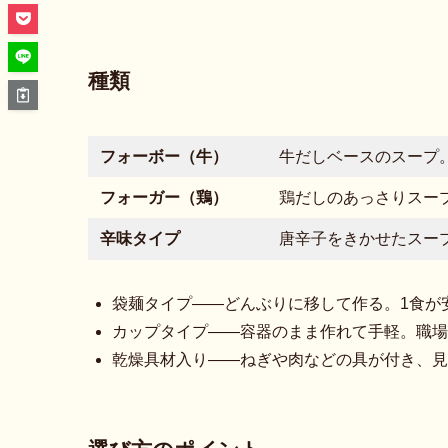
種類
フォーボー（牛）
牛だしベースのスープ
フォーガー（鶏）
鶏だしのあっさりスー
辛味タイプ
唐辛子をきかせたスー
袋麺タイプ——どんぶりに移して作る。1食が
カップタイプ——容器のまま作れて手軽。職場
乾燥具材入り——ねぎや肉などの具が付き、見