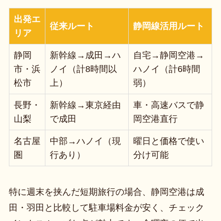
出発エ
従来ルート
静岡線活用ルート
リア
静岡
新幹線→成田→ハ
自宅→静岡空港→
市・浜
ノイ（計8時間以
ハノイ（計6時間
松市
上）
弱）
長野・
新幹線→東京経由
車・高速バスで静
山梨
で成田
岡空港直行
名古屋
中部→ハノイ（現
曜日と価格で使い
圏
行あり）
分け可能
特に週末を挟んだ短期旅行の場合、静岡空港は成
田・羽田と比較して駐車場料金が安く、チェック