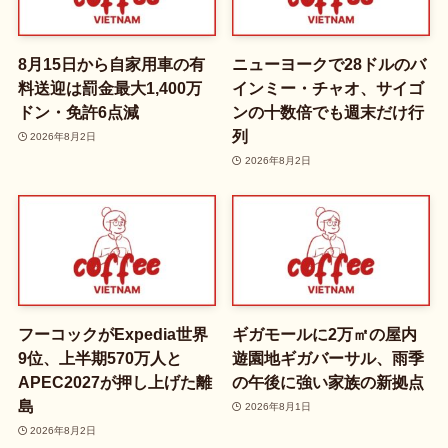
8月15日から自家用車の有
ニューヨークで28ドルのバ
料送迎は罰金最大1,400万
インミー・チャオ、サイゴ
ドン・免許6点減
ンの十数倍でも週末だけ行
列
2026年8月2日
2026年8月2日
フーコックがExpedia世界
ギガモールに2万㎡の屋内
9位、上半期570万人と
遊園地ギガバーサル、雨季
APEC2027が押し上げた離
の午後に強い家族の新拠点
島
2026年8月1日
2026年8月2日