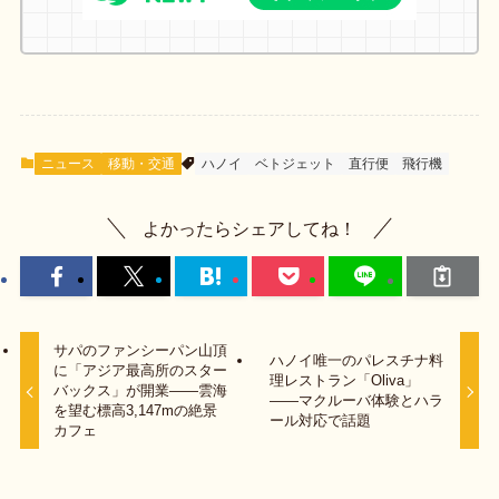
ニュース
移動・交通
ハノイ
ベトジェット
直行便
飛行機
よかったらシェアしてね！
サパのファンシーパン山頂
ハノイ唯一のパレスチナ料
に「アジア最高所のスター
理レストラン「Oliva」
バックス」が開業——雲海
——マクルーバ体験とハラ
を望む標高3,147mの絶景
ール対応で話題
カフェ