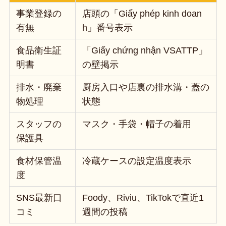
事業登録の
店頭の「Giấy phép kinh doan
有無
h」番号表示
食品衛生証
「Giấy chứng nhận VSATTP」
明書
の壁掲示
排水・廃棄
厨房入口や店裏の排水溝・蓋の
物処理
状態
スタッフの
マスク・手袋・帽子の着用
保護具
食材保管温
冷蔵ケースの設定温度表示
度
SNS最新口
Foody、Riviu、TikTokで直近1
コミ
週間の投稿