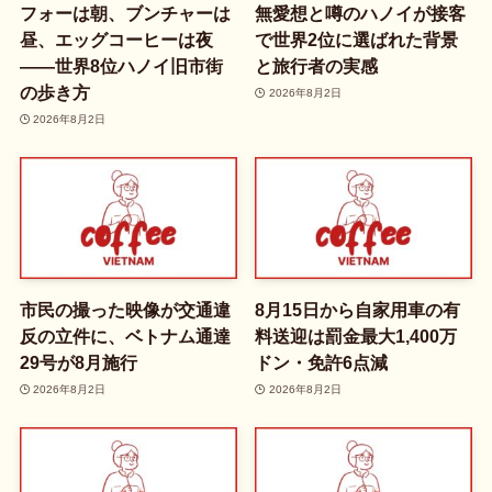
フォーは朝、ブンチャーは
無愛想と噂のハノイが接客
昼、エッグコーヒーは夜
で世界2位に選ばれた背景
——世界8位ハノイ旧市街
と旅行者の実感
の歩き方
2026年8月2日
2026年8月2日
市民の撮った映像が交通違
8月15日から自家用車の有
反の立件に、ベトナム通達
料送迎は罰金最大1,400万
29号が8月施行
ドン・免許6点減
2026年8月2日
2026年8月2日