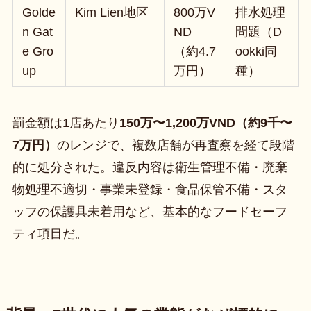
Golde
Kim Lien地区
800万V
排水処理
n Gat
ND
問題（D
e Gro
（約4.7
ookki同
up
万円）
種）
罰金額は1店あたり
150万〜1,200万VND（約9千〜
7万円）
のレンジで、複数店舗が再査察を経て段階
的に処分された。違反内容は衛生管理不備・廃棄
物処理不適切・事業未登録・食品保管不備・スタ
ッフの保護具未着用など、基本的なフードセーフ
ティ項目だ。