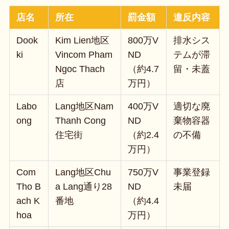
店名
所在
罰金額
違反内容
Dook
Kim Lien地区
800万V
排水シス
ki
Vincom Pham
ND
テムが滞
Ngoc Thach
（約4.7
留・未蓋
店
万円）
Labo
Lang地区Nam
400万V
適切な廃
ong
Thanh Cong
ND
棄物容器
住宅街
（約2.4
の不備
万円）
Com
Lang地区Chu
750万V
事業登録
Tho B
a Lang通り28
ND
未届
ach K
番地
（約4.4
hoa
万円）