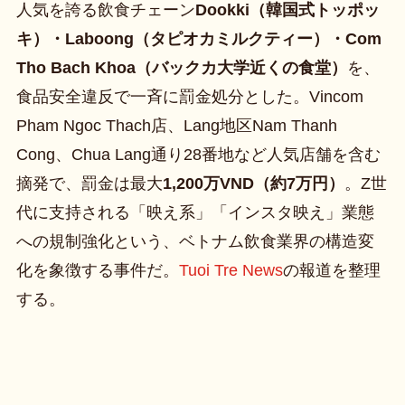
人気を誇る飲食チェーン
Dookki（韓国式トッポッ
キ）・Laboong（タピオカミルクティー）・Com
Tho Bach Khoa（バックカ大学近くの食堂）
を、
食品安全違反で一斉に罰金処分とした。Vincom
Pham Ngoc Thach店、Lang地区Nam Thanh
Cong、Chua Lang通り28番地など人気店舗を含む
摘発で、罰金は最大
1,200万VND（約7万円）
。Z世
代に支持される「映え系」「インスタ映え」業態
への規制強化という、ベトナム飲食業界の構造変
化を象徴する事件だ。
Tuoi Tre News
の報道を整理
する。