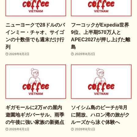
ニューヨークで28ドルのバ
フーコックがExpedia世界
インミー・チャオ、サイゴ
9位、上半期570万人と
ンの十数倍でも週末だけ行
APEC2027が押し上げた離
列
島
2026年8月2日
2026年8月2日
ギガモールに2万㎡の屋内
ソイシム島のビーチが8月
遊園地ギガバーサル、雨季
に開放、ハロン湾の旅がク
の午後に強い家族の新拠点
ルーズから泳ぐ体験へ
2026年8月1日
2026年8月1日