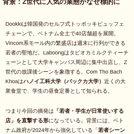
背景：Z世代に人気の業態がなぜ標的に
Dookkiは韓国発のセルフ式トッポッキビュッフェ
チェーンで、ベトナム全土で40店舗超を展開。
Vincom系モール内の繁盛店は週末に行列ができる
若者の聖地だ。Laboongはタピオカミルクティーチ
ェーンとして大学キャンパス周辺に集中出店し、Z
世代の放課後シーンを象徴する。Com Tho Bach
Khoaは
ハノイ工科大学（バックカ大学）
近くの大
衆食堂で、学生の昼食定番として知られる。
つまり今回の摘発は
「若者・学生が日常使いする
店」を直撃する形
になっている。背景には、ベト
ナム政府が2024年から強化している「
若者シーン