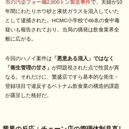
市の汚染フォー麺2,800トン製造事件
で、夫婦が10
年間にわたりホウ砂と液状ガラスを混入していた
として逮捕された。HCMC小学校で46名の食中毒
疑いも報告されており、当局の摘発は飲食業界全
般に広がる。
今回のハノイ案件は
「悪意ある混入」ではなく
「衛生管理の甘さ」
が問題視された点で性質が異
なる。それだけに、繁盛店ですら基本的な衛生・
登録項目で違反するベトナム飲食業の構造的課題
が露呈した格好だ。
業界の反応：チェーン店の管理体制見直し