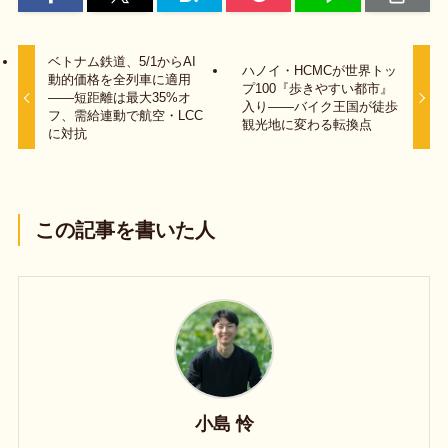
ベトナム鉄道、5/1からAI
ハノイ・HCMCが世界トッ
動的価格を全列車に適用
プ100『歩きやすい都市』
——短距離は最大35%オ
入り——バイク王国が徒歩
フ、需給連動で航空・LCC
観光地に変わる転換点
に対抗
この記事を書いた人
小島 怜