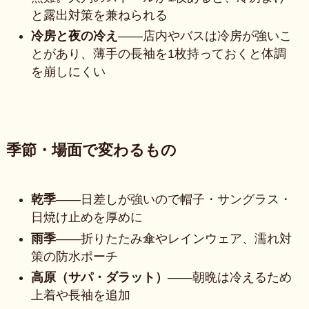
と露出対策を兼ねられる
冷房と夜の冷え
——店内やバスは冷房が強いこ
とがあり、薄手の長袖を1枚持っておくと体調
を崩しにくい
季節・場面で変わるもの
乾季
——日差しが強いので帽子・サングラス・
日焼け止めを厚めに
雨季
——折りたたみ傘やレインウェア、濡れ対
策の防水ポーチ
高原（サパ・ダラット）
——朝晩は冷えるため
上着や長袖を追加