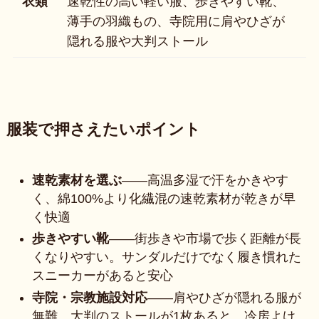
衣類
速乾性の高い軽い服、歩きやすい靴、
薄手の羽織もの、寺院用に肩やひざが
隠れる服や大判ストール
服装で押さえたいポイント
速乾素材を選ぶ
——高温多湿で汗をかきやす
く、綿100%より化繊混の速乾素材が乾きが早
く快適
歩きやすい靴
——街歩きや市場で歩く距離が長
くなりやすい。サンダルだけでなく履き慣れた
スニーカーがあると安心
寺院・宗教施設対応
——肩やひざが隠れる服が
無難。大判のストールが1枚あると、冷房よけ