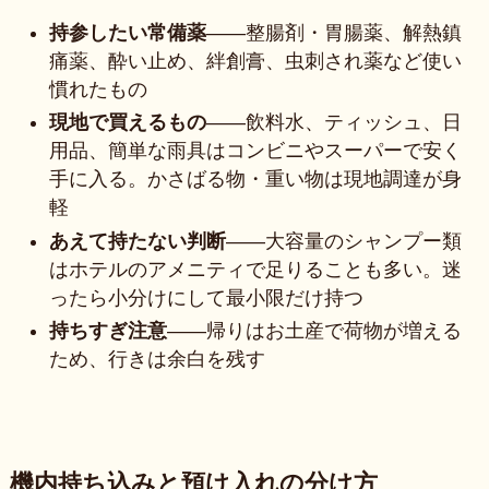
持参したい常備薬
——整腸剤・胃腸薬、解熱鎮
痛薬、酔い止め、絆創膏、虫刺され薬など使い
慣れたもの
現地で買えるもの
——飲料水、ティッシュ、日
用品、簡単な雨具はコンビニやスーパーで安く
手に入る。かさばる物・重い物は現地調達が身
軽
あえて持たない判断
——大容量のシャンプー類
はホテルのアメニティで足りることも多い。迷
ったら小分けにして最小限だけ持つ
持ちすぎ注意
——帰りはお土産で荷物が増える
ため、行きは余白を残す
機内持ち込みと預け入れの分け方