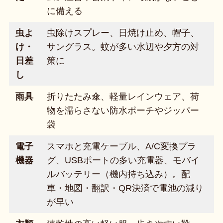
に備える
虫よ
虫除けスプレー、日焼け止め、帽子、
け・
サングラス。蚊が多い水辺や夕方の対
日差
策に
し
雨具
折りたたみ傘、軽量レインウェア、荷
物を濡らさない防水ポーチやジッパー
袋
電子
スマホと充電ケーブル、A/C変換プラ
機器
グ、USBポートの多い充電器、モバイ
ルバッテリー（機内持ち込み）。配
車・地図・翻訳・QR決済で電池の減り
が早い