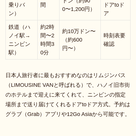
ドン（約90
乗りバ
間
ドアtoド
0〜1,200円）
ン）
ア
鉄道（ハ
約2時
約10万ドン〜
ノイ駅→
間〜2
時刻表要
（約600
ニンビン
時間3
確認
円〜）
駅）
0分
日本人旅行者に最もおすすめなのはリムジンバス
（LIMOUSINE VANと呼ばれる）で、ハノイ旧市街
のホテルまで迎えに来てくれて、ニンビンの指定
場所まで送り届けてくれるドアtoドア方式。予約は
グラブ（Grab）アプリや12Go Asiaから可能です。