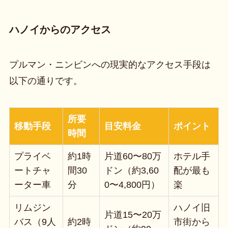
ハノイからのアクセス
プルマン・ニンビンへの現実的なアクセス手段は
以下の通りです。
所要
移動手段
目安料金
ポイント
時間
プライベ
約1時
片道60〜80万
ホテル手
ートチャ
間30
ドン（約3,60
配が最も
ーター車
分
0〜4,800円）
楽
リムジン
ハノイ旧
片道15〜20万
バス（9人
約2時
市街から