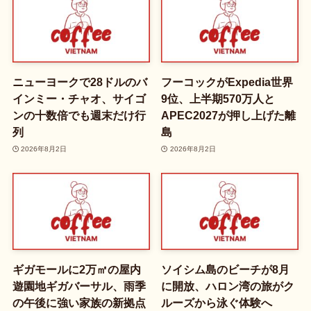
ニューヨークで28ドルのバ
フーコックがExpedia世界
インミー・チャオ、サイゴ
9位、上半期570万人と
ンの十数倍でも週末だけ行
APEC2027が押し上げた離
列
島
2026年8月2日
2026年8月2日
ギガモールに2万㎡の屋内
ソイシム島のビーチが8月
遊園地ギガバーサル、雨季
に開放、ハロン湾の旅がク
の午後に強い家族の新拠点
ルーズから泳ぐ体験へ