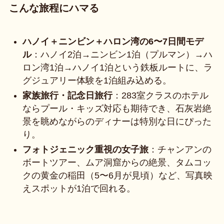
こんな旅程にハマる
ハノイ＋ニンビン＋ハロン湾の6〜7日間モデ
ル
：ハノイ2泊→ニンビン1泊（プルマン）→ハ
ロン湾1泊→ハノイ1泊という鉄板ルートに、ラ
グジュアリー体験を1泊組み込める。
家族旅行・記念日旅行
：283室クラスのホテル
ならプール・キッズ対応も期待でき、石灰岩絶
景を眺めながらのディナーは特別な日にぴった
り。
フォトジェニック重視の女子旅
：チャンアンの
ボートツアー、ムア洞窟からの絶景、タムコッ
クの黄金の稲田（5〜6月が見頃）など、写真映
えスポットが1泊で回れる。