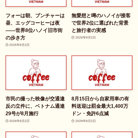
フォーは朝、ブンチャーは
無愛想と噂のハノイが接客
昼、エッグコーヒーは夜
で世界2位に選ばれた背景
——世界8位ハノイ旧市街
と旅行者の実感
の歩き方
2026年8月2日
2026年8月2日
市民の撮った映像が交通違
8月15日から自家用車の有
反の立件に、ベトナム通達
料送迎は罰金最大1,400万
29号が8月施行
ドン・免許6点減
2026年8月2日
2026年8月2日