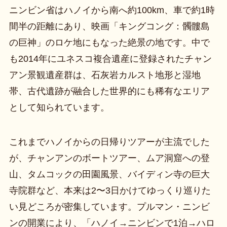
ニンビン省はハノイから南へ約100km、車で約1時
間半の距離にあり、映画「キングコング：髑髏島
の巨神」のロケ地にもなった絶景の地です。中で
も2014年にユネスコ複合遺産に登録されたチャン
アン景観遺産群は、石灰岩カルスト地形と湿地
帯、古代遺跡が融合した世界的にも稀有なエリア
として知られています。
これまでハノイからの日帰りツアーが主流でした
が、チャンアンのボートツアー、ムア洞窟への登
山、タムコックの田園風景、バイディン寺の巨大
寺院群など、本来は2〜3日かけてゆっくり巡りた
い見どころが密集しています。プルマン・ニンビ
ンの開業により、「ハノイ→ニンビンで1泊→ハロ