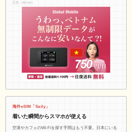
広告（A8.net）
海外eSIM「Saily」
着いた瞬間からスマホが使える
空港やカフェのWi-Fiを探す手間はもう不要。日本にいる