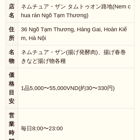
店
ネムチュア・ザン タムトゥオン路地(Nem c
名
hua rán Ngõ Tạm Thương)
住
36 Ngõ Tạm Thương, Hàng Gai, Hoàn Kiế
所
m, Hà Nội
名
ネムチュア・ザン(揚げ発酵肉)、揚げ春巻
物
きなど揚げ物各種
価
格
1品5,000〜55,000VND(約30〜330円)
目
安
営
業
毎日8:00〜23:00
時