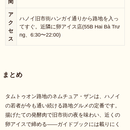
間
ア
ハノイ旧市街ハンガイ通りから路地を入っ
ク
てすぐ。近隣に卵アイス店(55B Hai Bà Trư
セ
ng、6:30〜22:00)
ス
まとめ
タムトゥオン路地のネムチュア・ザンは、ハノイ
の若者が今も通い続ける路地グルメの定番です。
揚げたての発酵肉で旧市街の夜を味わい、近くの
卵アイスで締める——ガイドブックには載りにく