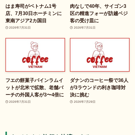
はま寿司がベトナム1号
肉なしで40年、サイゴン3
店、7月30日ホーチミンに
区の精進フォーが訪越ベジ
東南アジア2カ国目
客の受け皿に
2026年7月31日
2026年7月31日
フエの餅菓子バインラムイ
ダナンのコーヒー祭で36人
ットが北米で拡散、老舗バ
が3ラウンドの利き珈琲対
ーチの外国人客が3〜4倍に
決に挑む
2026年7月31日
2026年7月29日