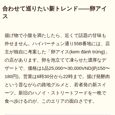
合わせて巡りたい新トレンド——卵アイ
ス
揚げ物で小腹を満たしたら、近くで話題の甘味も
外せません。ハイバーチュン通り55B番地には、店
主が独自に考案した「卵アイス(kem đánh trứng)」
の店があります。卵を泡立てて凍らせた濃厚なデ
ザートで、価格は1品25,000〜30,000VND(約150〜
180円)。営業は6時30分から22時まで。揚げ発酵肉
という昔ながらの路地グルメと、若者発の新スイ
ーツ。新旧のハノイ・ストリートフードを一晩で
食べ歩けるのが、このエリアの面白さです。