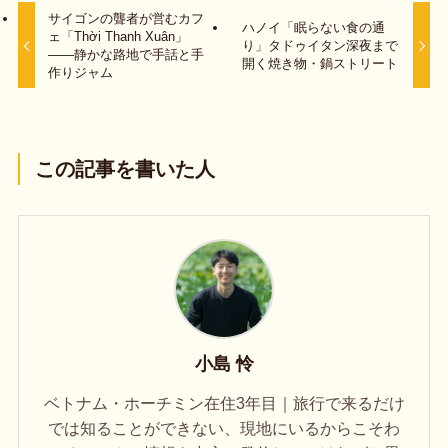
サイゴンの聾者が営むカフ
ハノイ「眠らない食の通
ェ「Thời Thanh Xuân」
り」タドゥイタン深夜まで
——静かな路地で手話と手
開く焼き物・鍋ストリート
作りジャム
この記事を書いた人
小島 怜
ベトナム・ホーチミン在住3年目｜旅行で来るだけ
では知ることができない、現地にいるからこそわ