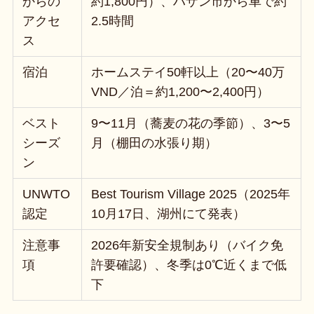
からの
約1,800円）、ハザン市から車で約
アクセ
2.5時間
ス
宿泊
ホームステイ50軒以上（20〜40万
VND／泊＝約1,200〜2,400円）
ベスト
9〜11月（蕎麦の花の季節）、3〜5
シーズ
月（棚田の水張り期）
ン
UNWTO
Best Tourism Village 2025（2025年
認定
10月17日、湖州にて発表）
注意事
2026年新安全規制あり（バイク免
項
許要確認）、冬季は0℃近くまで低
下