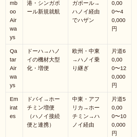
mb
港・シンガポ
ガポール→
0,00
oo
ール新規就航
ハノイ経由
0〜4
Air
でハザン
0,000
wa
円
ys
Qa
ドーハ→ハノ
欧州・中東
片道6
tar
イの機材大型
→ハノイ乗
0,00
Air
化・増便
り継ぎ
0〜12
wa
0,000
ys
円
Em
ドバイ→ホー
中東・アフ
片道5
irat
チミン増便
リカ→ホー
0,00
es
（ハノイ接続
チミン→ハ
0〜10
便と連携）
ノイ経由
0,000
円