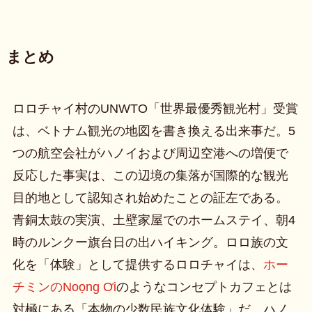
まとめ
ロロチャイ村のUNWTO「世界最優秀観光村」受賞
は、ベトナム観光の地図を書き換える出来事だ。5
つの航空会社がハノイおよび周辺空港への増便で
反応した事実は、この辺境の集落が国際的な観光
目的地として認知され始めたことの証左である。
青銅太鼓の実演、土壁家屋でのホームステイ、朝4
時のルンクー旗台日の出ハイキング。ロロ族の文
化を「体験」として提供するロロチャイは、
ホー
チミンのNoọng Ơi
のようなコンセプトカフェとは
対極にある「本物の少数民族文化体験」だ。ハノ