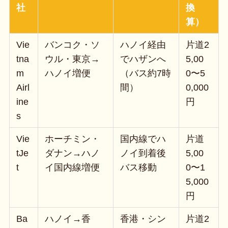
社
換
算）
Vie
バンコク・ソ
ハノイ経由
片道2
tna
ウル・東京→
でハザンへ
5,00
m
ハノイ増便
（バス約7時
0〜5
Airl
間）
0,000
ine
円
s
Vie
ホーチミン・
国内線でハ
片道
tJe
ダナン→ハノ
ノイ到着後
5,00
t
イ国内線増便
バス移動
0〜1
5,000
円
Ba
ハノイ→香
香港・シン
片道2