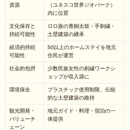
資源
（ユネスコ世界ジオパーク）
内に位置
文化保存と
ロロ族の青銅太鼓・手刺繍・
持続可能性
土壁建築の継承
経済的持続
50以上のホームステイを地元
可能性
住民が運営
社会的包摂
少数民族女性の刺繍ワークシ
ョップが収入源に
環境保全
プラスチック使用制限、伝統
的な土壁建築の維持
観光開発・
地元ガイド・料理・宿泊の一
バリューチ
体提供
ェーン