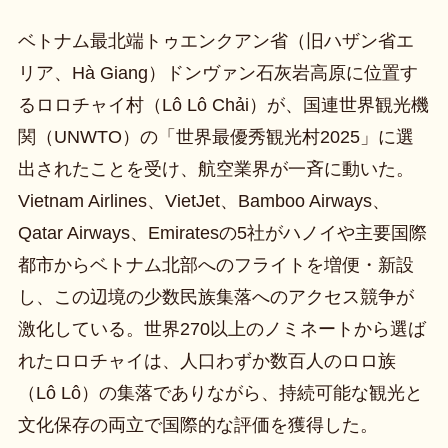
ベトナム最北端トゥエンクアン省（旧ハザン省エ
リア、Hà Giang）ドンヴァン石灰岩高原に位置す
るロロチャイ村（Lô Lô Chải）が、国連世界観光機
関（UNWTO）の「世界最優秀観光村2025」に選
出されたことを受け、航空業界が一斉に動いた。
Vietnam Airlines、VietJet、Bamboo Airways、
Qatar Airways、Emiratesの5社がハノイや主要国際
都市からベトナム北部へのフライトを増便・新設
し、この辺境の少数民族集落へのアクセス競争が
激化している。世界270以上のノミネートから選ば
れたロロチャイは、人口わずか数百人のロロ族
（Lô Lô）の集落でありながら、持続可能な観光と
文化保存の両立で国際的な評価を獲得した。