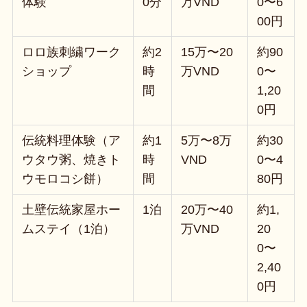
体験
0分
万VND
0〜6
00円
ロロ族刺繍ワーク
約2
15万〜20
約90
ショップ
時
万VND
0〜
間
1,20
0円
伝統料理体験（ア
約1
5万〜8万
約30
ウタウ粥、焼きト
時
VND
0〜4
ウモロコシ餅）
間
80円
土壁伝統家屋ホー
1泊
20万〜40
約1,
ムステイ（1泊）
万VND
20
0〜
2,40
0円