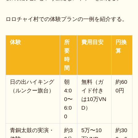
ロロチャイ村での体験プランの一例を紹介する。
体験
所
費用目安
円換
要
算
時
間
日の出ハイキング
朝
無料（ガ
約60
（ルンクー旗台）
4:0
イド付き
0円
0〜
は10万VN
6:0
D）
0
青銅太鼓の実演・
約3
5万〜10
約30