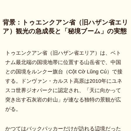
背景：トゥエンクアン省（旧ハザン省エリ
ア）観光の急成長と「秘境ブーム」の実態
トゥエンクアン省（旧ハザン省エリア）は、ベト
ナム最北端の国境地帯に位置する山岳省で、中国
との国境をルンクー旗台（Cột Cờ Lũng Cú）で接
する。ドンヴァン・カルスト高原は2010年にユネ
スコ世界ジオパークに認定され、「天に向かって
突き出す石灰岩の針山」が連なる独特の景観が広
がる。
かつてはバックパッカーだけが訪れる辺境だった