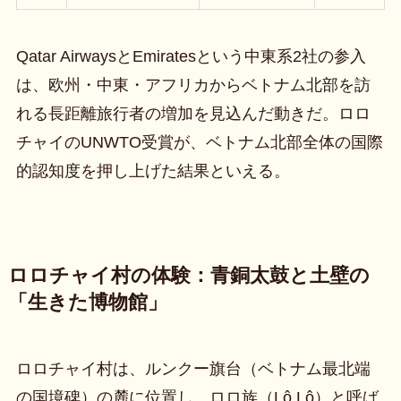
Qatar AirwaysとEmiratesという中東系2社の参入
は、欧州・中東・アフリカからベトナム北部を訪
れる長距離旅行者の増加を見込んだ動きだ。ロロ
チャイのUNWTO受賞が、ベトナム北部全体の国際
的認知度を押し上げた結果といえる。
ロロチャイ村の体験：青銅太鼓と土壁の
「生きた博物館」
ロロチャイ村は、ルンクー旗台（ベトナム最北端
の国境碑）の麓に位置し、ロロ族（Lô Lô）と呼ば