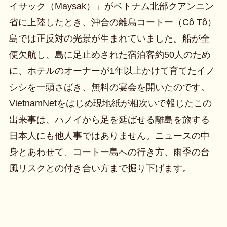
イサック（Maysak）」がベトナム北部クアンニン
省に上陸したとき、沖合の離島コートー（Cô Tô）
島では正反対の光景が生まれていました。船が全
便欠航し、島に足止めされた宿泊客約50人のため
に、ホテルのオーナーが1年以上かけて育てたイノ
シシを一頭さばき、無料の宴会を開いたのです。
VietnamNetをはじめ現地紙が相次いで報じたこの
出来事は、ハノイから足を延ばせる離島を旅する
日本人にも他人事ではありません。ニュースの中
身とあわせて、コートー島への行き方、雨季の台
風リスクとの付き合い方まで掘り下げます。