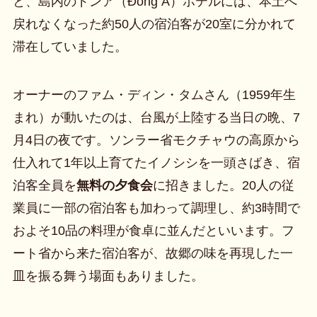
と、島内のドンア（Đông Á）ホテルには、本土へ
戻れなくなった約50人の宿泊客が20室に分かれて
滞在していました。
オーナーのファム・ディン・タムさん（1959年生
まれ）が動いたのは、台風が上陸する当日の晩、7
月4日の夜です。ソンラー省モクチャウの高原から
仕入れて1年以上育てたイノシシを一頭さばき、宿
泊客全員を
無料の夕食会
に招きました。20人の従
業員に一部の宿泊客も加わって調理し、約3時間で
およそ10品の料理が食卓に並んだといいます。フ
ート省から来た宿泊客が、故郷の味を再現した一
皿を振る舞う場面もありました。