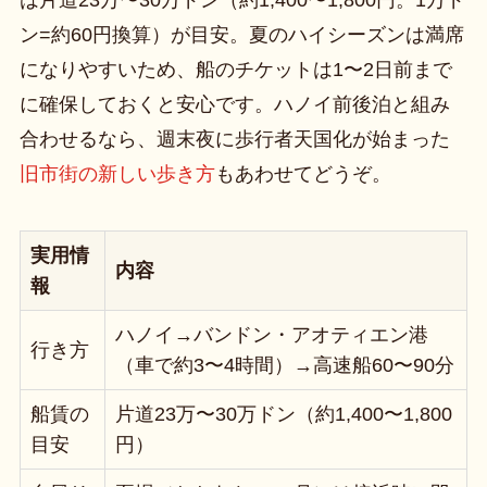
は片道23万〜30万ドン（約1,400〜1,800円。1万ド
ン=約60円換算）が目安。夏のハイシーズンは満席
になりやすいため、船のチケットは1〜2日前まで
に確保しておくと安心です。ハノイ前後泊と組み
合わせるなら、週末夜に歩行者天国化が始まった
旧市街の新しい歩き方
もあわせてどうぞ。
実用情
内容
報
ハノイ→バンドン・アオティエン港
行き方
（車で約3〜4時間）→高速船60〜90分
船賃の
片道23万〜30万ドン（約1,400〜1,800
目安
円）