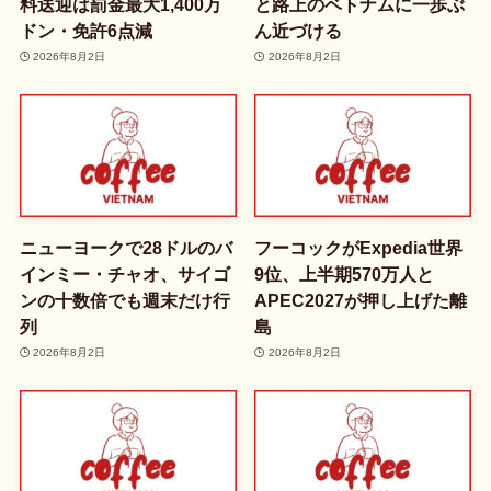
料送迎は罰金最大1,400万
と路上のベトナムに一歩ぶ
ドン・免許6点減
ん近づける
2026年8月2日
2026年8月2日
ニューヨークで28ドルのバ
フーコックがExpedia世界
インミー・チャオ、サイゴ
9位、上半期570万人と
ンの十数倍でも週末だけ行
APEC2027が押し上げた離
列
島
2026年8月2日
2026年8月2日