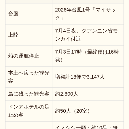
2026年台風1号「マイサッ
台風
ク」
7月4日夜、クアンニン省モ
上陸
ンカイ付近
7月3日17時（最終便は16時
船の運航停止
発）
本土へ戻った観光
増発計18便で3,147人
客
島に残った観光客
約2,800人
ドンアホテルの足
約50人（20室）
止め客
イノシシ一頭・約10品・無