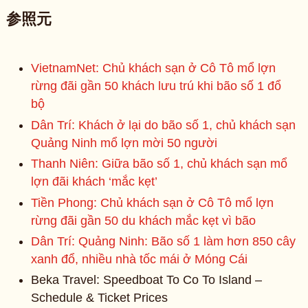
参照元
VietnamNet: Chủ khách sạn ở Cô Tô mổ lợn
rừng đãi gần 50 khách lưu trú khi bão số 1 đổ
bộ
Dân Trí: Khách ở lại do bão số 1, chủ khách sạn
Quảng Ninh mổ lợn mời 50 người
Thanh Niên: Giữa bão số 1, chủ khách sạn mổ
lợn đãi khách ‘mắc kẹt’
Tiền Phong: Chủ khách sạn ở Cô Tô mổ lợn
rừng đãi gần 50 du khách mắc kẹt vì bão
Dân Trí: Quảng Ninh: Bão số 1 làm hơn 850 cây
xanh đổ, nhiều nhà tốc mái ở Móng Cái
Beka Travel: Speedboat To Co To Island –
Schedule & Ticket Prices