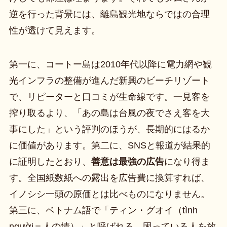
逆を行った背景には、離島観光地ならではの合理
性が透けて見えます。
第一に、コートー島は2010年代以降に電力網や観
光インフラの整備が進んだ新興のビーチリゾート
で、リピーターと口コミが生命線です。一見客を
搾り取るより、「あの島は台風の夜でさえ客を大
事にした」という評判のほうが、長期的にはるか
に価値があります。第二に、SNSと報道が結果的
に証明したとおり、
善意は最強の広告
になり得ま
す。全国紙数紙への露出を広告費に換算すれば、
イノシシ一頭の原価とは比べものになりません。
第三に、ベトナム語で「ティン・グオイ（tình
người＝人の情）」と呼ばれる、困っている人を放