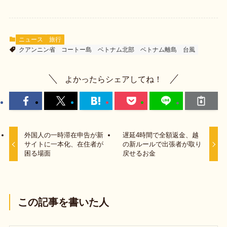
ニュース
旅行
クアンニン省
コートー島
ベトナム北部
ベトナム離島
台風
よかったらシェアしてね！
外国人の一時滞在申告が新
遅延4時間で全額返金、越
サイトに一本化、在住者が
の新ルールで出張者が取り
困る場面
戻せるお金
この記事を書いた人