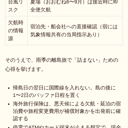
台風リ
夏場（おおむね6〜9月）は接近時に即
スク
全便欠航
欠航時
宿泊先・船会社への直接確認（宿には
の情報
気象情報共有の当局指示あり）
源
そのうえで、雨季の離島旅で「詰まない」ための
心得を挙げます。
帰島日の翌日に国際線を入れない。島の後に
1〜2日のバッファ日程を置く
海外旅行保険は、悪天候による欠航・延泊の宿
泊費や旅程変更費用が補償対象かを出発前に確
認する
停電でATMやカード端末が止まる想定で、現金