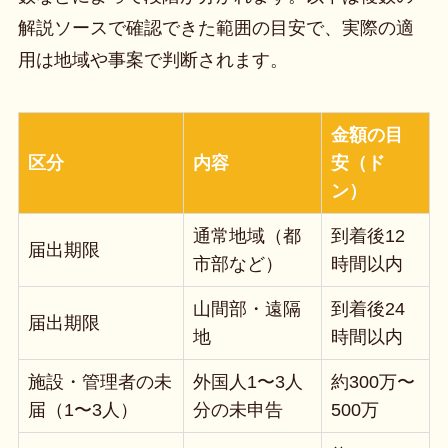
解説ソースで確認できた範囲の目安で、実際の適
用は地域や事案で判断されます。
金額の目
区分
内容
安（ド
ン）
通常地域（都
到着後12
届出期限
市部など）
時間以内
山間部・遠隔
到着後24
届出期限
地
時間以内
施設・管理者の未
外国人1〜3人
約300万〜
届（1〜3人）
分の未申告
500万