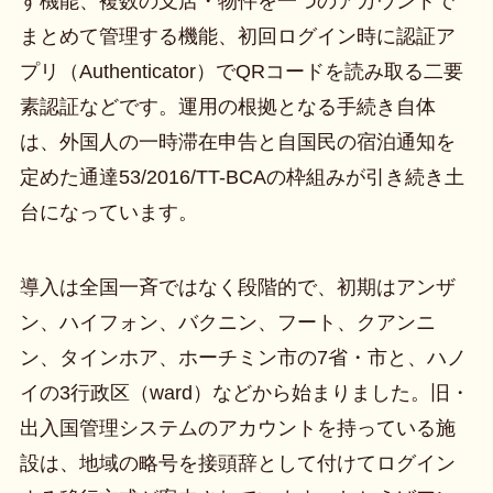
す機能、複数の支店・物件を一つのアカウントで
まとめて管理する機能、初回ログイン時に認証ア
プリ（Authenticator）でQRコードを読み取る二要
素認証などです。運用の根拠となる手続き自体
は、外国人の一時滞在申告と自国民の宿泊通知を
定めた通達53/2016/TT-BCAの枠組みが引き続き土
台になっています。
導入は全国一斉ではなく段階的で、初期はアンザ
ン、ハイフォン、バクニン、フート、クアンニ
ン、タインホア、ホーチミン市の7省・市と、ハノ
イの3行政区（ward）などから始まりました。旧・
出入国管理システムのアカウントを持っている施
設は、地域の略号を接頭辞として付けてログイン