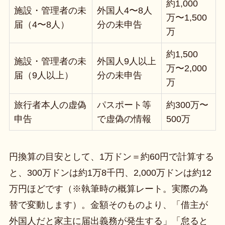
約1,000
施設・管理者の未
外国人4〜8人
万〜1,500
届（4〜8人）
分の未申告
万
約1,500
施設・管理者の未
外国人9人以上
万〜2,000
届（9人以上）
分の未申告
万
旅行者本人の虚偽
パスポート等
約300万〜
申告
で虚偽の情報
500万
円換算の目安として、1万ドン＝約60円で計算する
と、300万ドンは約1万8千円、2,000万ドンは約12
万円ほどです（※執筆時の概算レート。実際の為
替で変動します）。金額そのものより、「借主が
外国人だと家主に届出義務が発生する」「怠ると