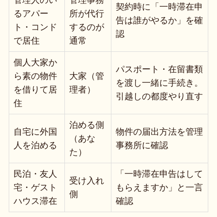
契約時に「一時滞在申
るアパー
所が代行
告は誰がやるか」を確
ト・コンド
するのが
認
で居住
通常
個人大家か
パスポート・在留書類
ら素の物件
大家（管
を渡し一緒に手続き。
を借りて居
理者）
引越しの都度やり直す
住
泊める側
自宅に外国
物件の届出方法を管理
（あな
人を泊める
事務所に確認
た）
民泊・友人
「一時滞在申告はして
受け入れ
宅・ゲスト
もらえますか」と一言
側
ハウス滞在
確認