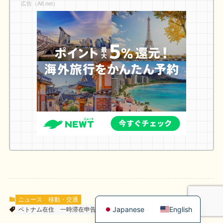
広告（A8.net）
ニュース
移動・交通
Japanese
English
ベトナム在住
一時滞在申告
入管手続き
宿泊
駐在員