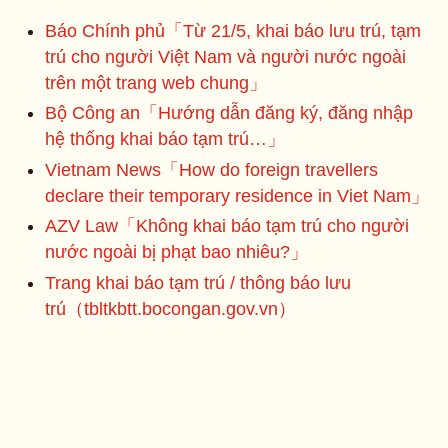
Báo Chính phủ「Từ 21/5, khai báo lưu trú, tạm
trú cho người Việt Nam và người nước ngoài
trên một trang web chung」
Bộ Công an「Hướng dẫn đăng ký, đăng nhập
hệ thống khai báo tạm trú…」
Vietnam News「How do foreign travellers
declare their temporary residence in Viet Nam」
AZV Law「Không khai báo tạm trú cho người
nước ngoài bị phạt bao nhiêu?」
Trang khai báo tạm trú / thông báo lưu
trú（tbltkbtt.bocongan.gov.vn）