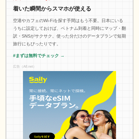
着いた瞬間からスマホが使える
空港やカフェのWi-Fiを探す手間はもう不要。日本にいる
うちに設定しておけば、ベトナム到着と同時にマップ・翻
訳・SNSがサクサク。使った分だけのデータプランで短期
旅行にもぴったりです。
#まずは無料でチェック →
広告（A8.net）