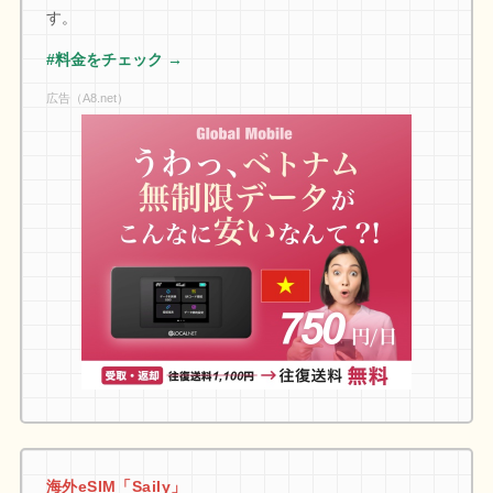
す。
#料金をチェック →
広告（A8.net）
海外eSIM「Saily」