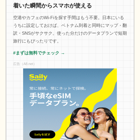
着いた瞬間からスマホが使える
空港やカフェのWi-Fiを探す手間はもう不要。日本にいる
うちに設定しておけば、ベトナム到着と同時にマップ・翻
訳・SNSがサクサク。使った分だけのデータプランで短期
旅行にもぴったりです。
#まずは無料でチェック →
広告（A8.net）