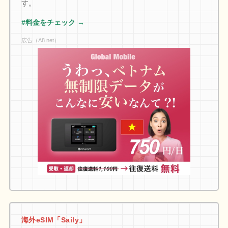
す。
#料金をチェック →
広告（A8.net）
海外eSIM「Saily」