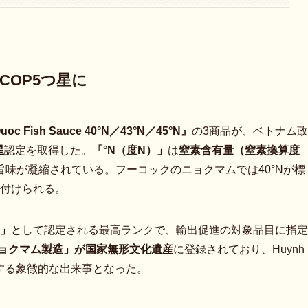
OCOP5つ星に
uoc Fish Sauce 40°N／43°N／45°N』
の3商品が、ベトナム政
星
認定を取得した。
「°N（度N）」
は
窒素含有量（窒素換算度
味が凝縮されている。フーコックのニョクマムでは40°Nが標
付けられる。
」
として認定される最高ランクで、輸出促進の対象品目に指定
ョクマム製造」が国家無形文化遺産
に登録されており、Huynh
しする象徴的な出来事となった。