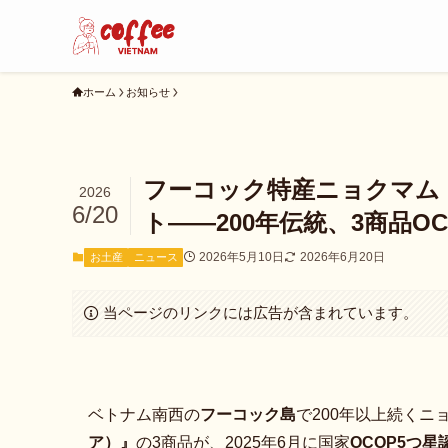
ホーム
お知らせ
フーコック特産ニョクマム『Hu
2026
6/20
ト――200年伝統、3商品OC
2026年5月10日
2026年6月20日
お土産
ニュース
当ページのリンクには広告が含まれています。
ベトナム南西の
フーコック島
で200年以上続くニ
ア）』
の3商品が、2025年6月に国家
OCOP5つ星