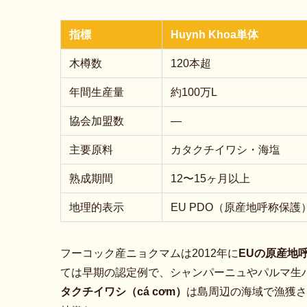
指標
Huynh Khoa単体
木樽数
120本超
年間生産量
約100万L
協会加盟数
—
主要原料
カタクチイワシ・海塩
熟成期間
12〜15ヶ月以上
地理的表示
EU PDO（原産地呼称保護）
フーコック産ニョクマムは2012年に
EUの原産地
ては早期の認定例で、シャンパーニュやパルマ生
タクチイワシ（cá cơm）
は島周辺の海域で漁獲さ