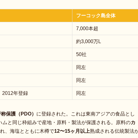
フーコック島全体
7,000本超
約3,000万L
50社
同左
同左
2012年登録
同左
呼称保護（PDO）
に登録された。これは東南アジアの食品とし
ハムと同じ枠組みで産地・原料・製法が保護される。原料の
カ
れ、海塩とともに木樽で
12〜15ヶ月以上
熟成される伝統製法