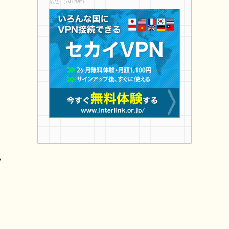
広告（A8.net）
ム