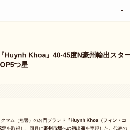
ynh Khoa』40-45度N豪州輸出スタ
OP5つ星
ョクマム（魚醤）の名門ブランド
『Huynh Khoa（フィン・コ
認定
を取得し、同月に
豪州市場への初出荷
を実現した。代表の