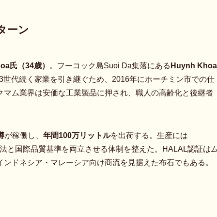
ターン
Khoa氏（34歳）
。フーコック島Suoi Da集落にある
Huynh Khoa
3世代続く家業を引き継ぐため、2016年にホーチミン市での仕
クマム業界は安価な工業製品に押され、職人の高齢化と後継者
樽
が稼働し、
年間100万リットル
を出荷する。生産には
法と国際品質基準を両立させる体制を整えた。HALAL認証は
インドネシア・マレーシア向け商流を見据えた布石でもある。