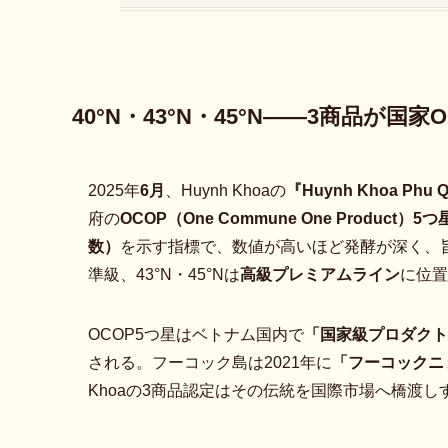
40°N・43°N・45°N――3商品が国家
2025年
6月
、Huynh Khoaの
『Huynh Khoa Phu Q
府の
OCOP（One Commune One Product）5つ
数）
を示す指標で、数値が高いほど発酵が深く、旨
準級、43°N・45°Nは
高級プレミアムライン
に位置
OCOP5つ星はベトナム国内で
「国家級プロダクト
される。フーコック島は2021年に
「フーコックニ
Khoaの3商品認定はその伝統を国際市場へ橋渡