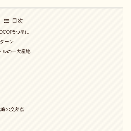
目次
家OCOP5つ星に
Uターン
ットルの一大産地
戦略の交差点