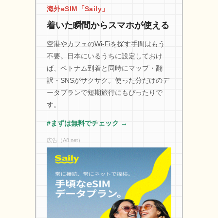
海外eSIM「Saily」
着いた瞬間からスマホが使える
空港やカフェのWi-Fiを探す手間はもう
不要。日本にいるうちに設定しておけ
ば、ベトナム到着と同時にマップ・翻
訳・SNSがサクサク。使った分だけのデ
ータプランで短期旅行にもぴったりで
す。
#まずは無料でチェック →
広告（A8.net）