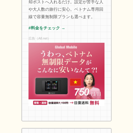
却ポストへ入れるだけ。設定が苦手な人
や大人数の旅行に安心。ベトナム専用回
線で容量無制限プランも選べます。
#料金をチェック →
広告（A8.net）