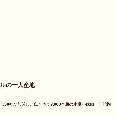
ットルの一大産地
には
50社
が加盟し、島全体で
7,000本超の木樽
が稼働、年間
約