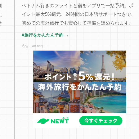
価
ベトナム行きのフライトと宿をアプリで一括予約。ポ
た
イント最大5%還元、24時間の日本語サポートつきで、
き
初めての海外旅行でも安心して準備を進められます。
#旅行をかんたん予約 →
広告（A8.net）