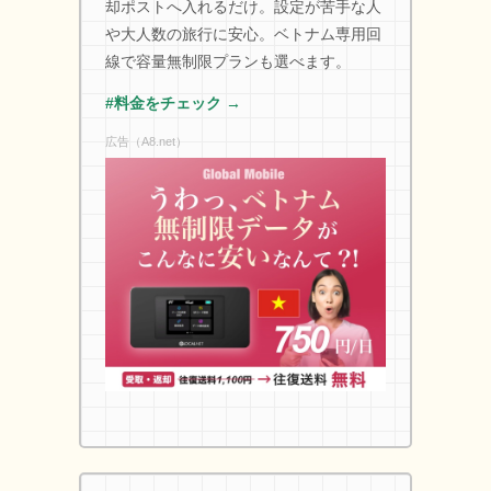
却ポストへ入れるだけ。設定が苦手な人
や大人数の旅行に安心。ベトナム専用回
線で容量無制限プランも選べます。
#料金をチェック →
広告（A8.net）