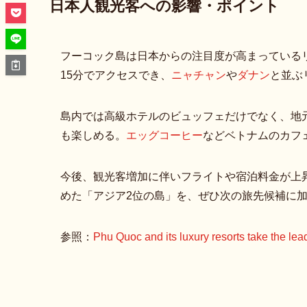
日本人観光客への影響・ポイント
フーコック島は日本からの注目度が高まっている
15分でアクセスでき、
ニャチャン
や
ダナン
と並ぶ
島内では高級ホテルのビュッフェだけでなく、地
も楽しめる。
エッグコーヒー
などベトナムのカフ
今後、観光客増加に伴いフライトや宿泊料金が上
めた「アジア2位の島」を、ぜひ次の旅先候補に
参照：
Phu Quoc and its luxury resorts take the 