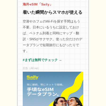
海外eSIM「Saily」
着いた瞬間からスマホが使える
空港やカフェのWi-Fiを探す手間はもう
不要。日本にいるうちに設定しておけ
ば、ベトナム到着と同時にマップ・翻
訳・SNSがサクサク。使った分だけのデ
ータプランで短期旅行にもぴったりで
す。
#まずは無料でチェック →
広告（A8.net）