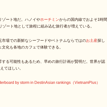
リゾート地だ。ハノイや
ホーチミン
からの国内線でおよそ1時
リゾート地として旅程に組み込む旅行者が増えている。
元市場での新鮮なシーフードやベトナムならではの
お土産
探し
ェ文化も各地のカフェで体験できる。
昇する可能性もあるため、早めの旅行計画が賢明だ。世界が認
加えてほしい。
leaderboard by storm in DestinAsian rankings（VietnamPlus）