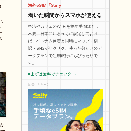
海外eSIM「Saily」
れ
着いた瞬間からスマホが使える
ィン
空港やカフェのWi-Fiを探す手間はもう
チ
ー
不要。日本にいるうちに設定しておけ
ま
ば、ベトナム到着と同時にマップ・翻
訳・SNSがサクサク。使った分だけのデ
ータプランで短期旅行にもぴったりで
す。
#まずは無料でチェック →
広告（A8.net）
カ