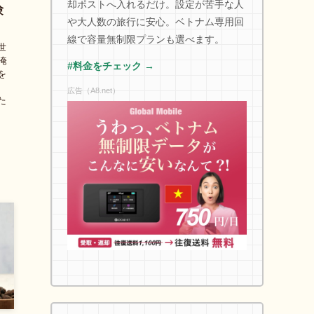
却ポストへ入れるだけ。設定が苦手な人
験
や大人数の旅行に安心。ベトナム専用回
線で容量無制限プランも選べます。
世
淹
#料金をチェック →
を
、
広告（A8.net）
た