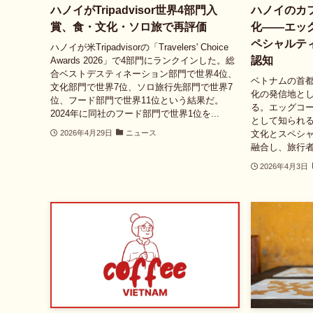
ハノイがTripadvisor世界4部門入
ハノイのカフ
賞、食・文化・ソロ旅で再評価
化——エッ
ペシャルテ
ハノイが米Tripadvisorの「Travelers' Choice
認知
Awards 2026」で4部門にランクインした。総
合ベストデスティネーション部門で世界4位、
ベトナムの首都
文化部門で世界7位、ソロ旅行先部門で世界7
化の発信地と
位、フード部門で世界11位という結果だ。
る。エッグコーヒ
2024年に同社のフード部門で世界1位を...
として知られ
文化とスペシ
2026年4月29日
ニュース
融合し、旅行者
2026年4月3日