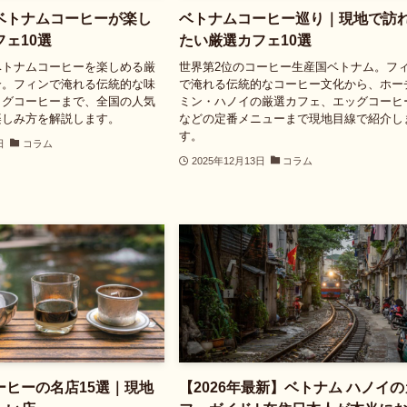
ベトナムコーヒーが楽し
ベトナムコーヒー巡り｜現地で訪
ェ10選
たい厳選カフェ10選
ベトナムコーヒーを楽しめる厳
世界第2位のコーヒー生産国ベトナム。フ
介。フィンで淹れる伝統的な味
で淹れる伝統的なコーヒー文化から、ホー
ッグコーヒーまで、全国の人気
ミン・ハノイの厳選カフェ、エッグコーヒ
楽しみ方を解説します。
などの定番メニューまで現地目線で紹介し
す。
日
コラム
2025年12月13日
コラム
ーヒーの名店15選｜現地
【2026年最新】ベトナム ハノイの