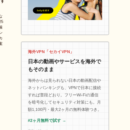
おす
な
5
厳
ン
カ
案
海外VPN「セカイVPN」
日本の動画やサービスを海外で
もそのまま
海外からは見られない日本の動画配信や
ネットバンキングも、VPNで日本に接続
すれば普段どおり。フリーWi-Fiの通信
を暗号化してセキュリティ対策にも。月
額1,100円・最大2ヶ月の無料体験つき。
#2ヶ月無料で試す →