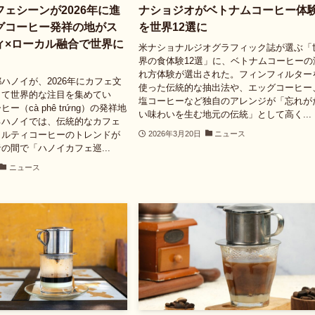
ェシーンが2026年に進
ナショジオがベトナムコーヒー体
グコーヒー発祥の地がス
を世界12選に
ィ×ローカル融合で世界に
米ナショナルジオグラフィック誌が選ぶ「
界の食体験12選」に、ベトナムコーヒーの
れ方体験が選出された。フィンフィルター
ハノイが、2026年にカフェ文
使った伝統的な抽出法や、エッグコーヒー
して世界的な注目を集めてい
塩コーヒーなど独自のアレンジが「忘れが
ー（cà phê trứng）の発祥地
い味わいを生む地元の伝統」として高く...
るハノイでは、伝統的なカフェ
ャルティコーヒーのトレンドが
2026年3月20日
ニュース
の間で「ハノイカフェ巡...
ニュース