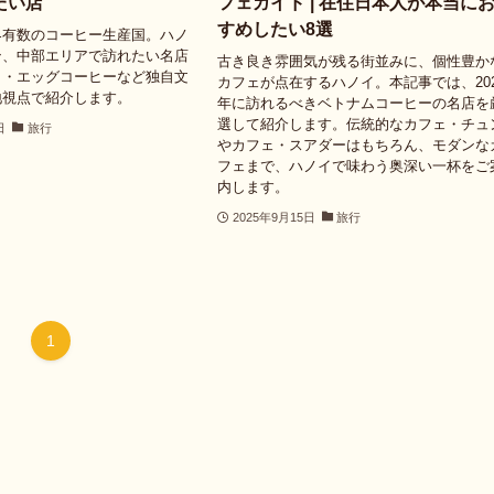
たい店
フェガイド | 在住日本人が本当に
すめしたい8選
界有数のコーヒー生産国。ハノ
ン、中部エリアで訪れたい名店
古き良き雰囲気が残る街並みに、個性豊か
出・エッグコーヒーなど独自文
カフェが点在するハノイ。本記事では、202
地視点で紹介します。
年に訪れるべきベトナムコーヒーの名店を
選して紹介します。伝統的なカフェ・チュ
日
旅行
やカフェ・スアダーはもちろん、モダンな
フェまで、ハノイで味わう奥深い一杯をご
内します。
2025年9月15日
旅行
1