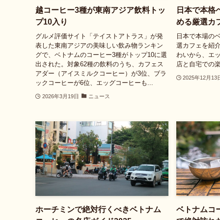
越コーヒー3種が東南アジア飲料トッ
日本で本格
プ10入り
める厳選カフ
グルメ評価サイト「テイストアトラス」が発
日本で本場の
表した東南アジアの美味しい飲み物ランキン
選カフェを紹
グで、ベトナムのコーヒー3種がトップ10に選
わいから、エ
出された。対象62種の飲料のうち、カフェス
店と自宅での
アダー（アイスミルクコーヒー）が3位、ブラ
2025年12月13
ックコーヒーが6位、エッグコーヒーも...
2026年3月19日
ニュース
ホーチミンで絶対行くべきベトナム
ベトナムコ