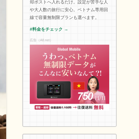
却ポストへ入れるだけ。設定が苦手な人
や大人数の旅行に安心。ベトナム専用回
線で容量無制限プランも選べます。
#料金をチェック →
広告（A8.net）