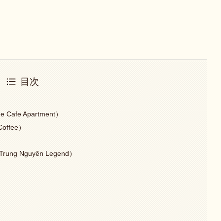
目次
選
fe Apartment）
offee）
g Nguyên Legend）