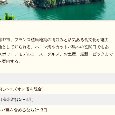
湾都市。フランス植民地期の街並みと活気ある食文化が魅力
地として知られる。ハロン湾やカットバ島への玄関口でもあ
スポット、モデルコース、グルメ、お土産、最新トピックまで
へ案内する。
5年にハイズオン省を統合）
月（海水浴は5〜8月）
トバ島を含めるなら2〜3日