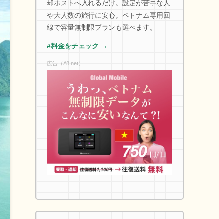
却ポストへ入れるだけ。設定が苦手な人
や大人数の旅行に安心。ベトナム専用回
線で容量無制限プランも選べます。
#料金をチェック →
広告（A8.net）