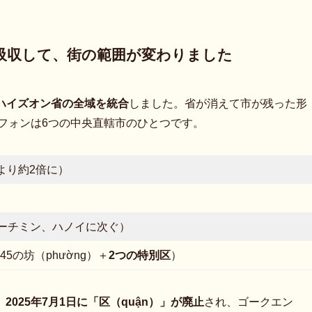
を吸収して、街の範囲が変わりました
ハイズオン省の全域を統合
しました。省が消えて市が残った形
イフォンは6つの中央直轄市のひとつです。
合により約2倍に）
ーチミン、ハノイに次ぐ）
45の坊（phường）＋
2つの特別区
）
。
2025年7月1日に「区（quận）」が廃止
され、ゴークエン