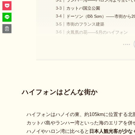
ランハー湾——ハロン湾より空いて
カットバ国立公園
ドーソン（Đồ Sơn）——市街から2
市街のフランス建築
火鳳凰の花——5月のハイフォン
ハイフォンはどんな街か
ハイフォンはハノイの東、約105kmに位置する
カットバ島やランハー湾といった海のエリアを併
ハノイやハロン湾に比べると
日本人観光客が少な