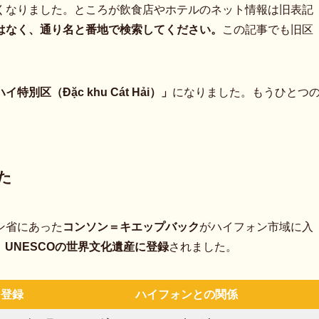
くなりました。ところが飲食店やホテルのネット情報は旧表記
はなく、通り名と番地で検索してください。
この記事でも旧区
特別区（Đặc khu Cát Hải）」
になりました。もうひとつ
た
ン省にあった
コンソン＝キエップバック
がハイフォン市域に入
日、UNESCOの世界文化遺産に登録
されました。
登録
ハイフォンとの関係