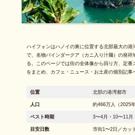
ハイフォンはハノイの東に位置する北部最大の港
で、名物バインダークア（カニ入り汁麺）の発祥
る。このページでは街の全体像から回り方、定番
をまとめ、カフェ・ニュース・お土産の個別記事
位置
北部の港湾都市
人口
約466万人（202
ベスト時期
3〜4月・10〜11
目安日数
市街1〜2日／カッ