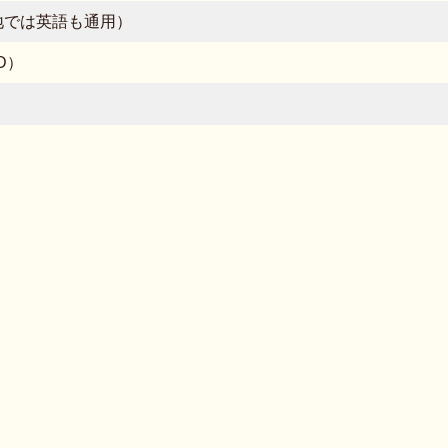
地では英語も通用）
D）