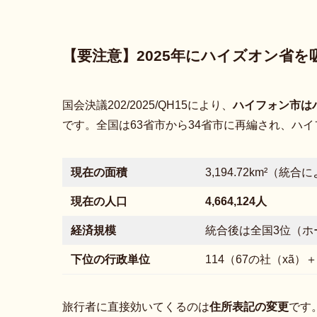
【要注意】2025年にハイズオン省
国会決議202/2025/QH15により、
ハイフォン市は
です。全国は63省市から34省市に再編され、ハ
現在の面積
3,194.72km²（統
現在の人口
4,664,124人
経済規模
統合後は全国3位（ホ
下位の行政単位
114（67の社（xã）＋
旅行者に直接効いてくるのは
住所表記の変更
です