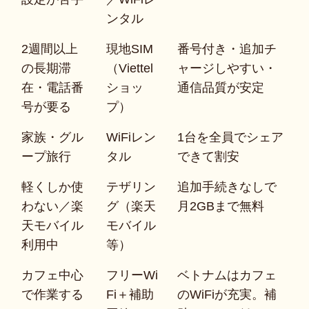
ンタル
2週間以上
現地SIM
番号付き・追加チ
の長期滞
（Viettel
ャージしやすい・
在・電話番
ショッ
通信品質が安定
号が要る
プ）
家族・グル
WiFiレン
1台を全員でシェア
ープ旅行
タル
できて割安
軽くしか使
テザリン
追加手続きなしで
わない／楽
グ（楽天
月2GBまで無料
天モバイル
モバイル
利用中
等）
カフェ中心
フリーWi
ベトナムはカフェ
で作業する
Fi＋補助
のWiFiが充実。補