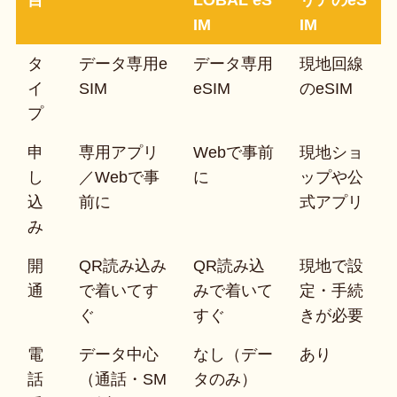
IM
IM
タ
データ専用e
データ専用
現地回線
イ
SIM
eSIM
のeSIM
プ
申
専用アプリ
Webで事前
現地ショ
し
／Webで事
に
ップや公
込
前に
式アプリ
み
開
QR読み込み
QR読み込
現地で設
通
で着いてす
みで着いて
定・手続
ぐ
すぐ
きが必要
電
データ中心
なし（デー
あり
話
（通話・SM
タのみ）