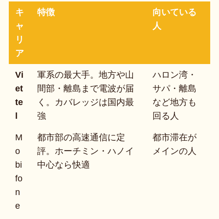
キ
特徴
向いている
ャ
人
リ
ア
Vi
軍系の最大手。地方や山
ハロン湾・
et
間部・離島まで電波が届
サパ・離島
te
く。カバレッジは国内最
など地方も
l
強
回る人
M
都市部の高速通信に定
都市滞在が
o
評。ホーチミン・ハノイ
メインの人
bi
中心なら快適
fo
n
e