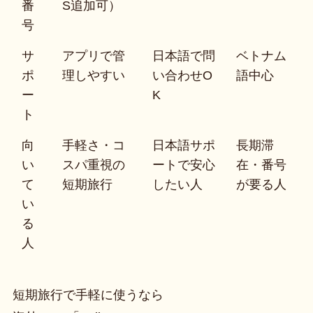
番
S追加可）
号
サ
アプリで管
日本語で問
ベトナム
ポ
理しやすい
い合わせO
語中心
ー
K
ト
向
手軽さ・コ
日本語サポ
長期滞
い
スパ重視の
ートで安心
在・番号
て
短期旅行
したい人
が要る人
い
る
人
短期旅行で手軽に使うなら