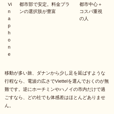
Vi
都市部で安定。料金プラ
都市中心＋
n
ンの選択肢が豊富
コスパ重視
a
の人
p
h
o
n
e
移動が多い旅、ダナンから少し足を延ばすような
行程なら、電波の広さでViettelを選んでおくのが無
難です。逆にホーチミンやハノイの市内だけで過
ごすなら、どの社でも体感差はほとんどありませ
ん。