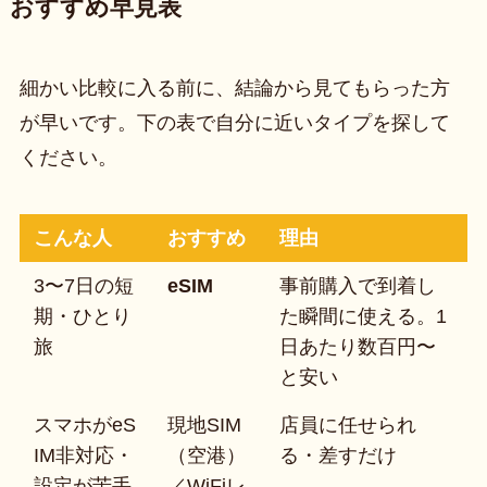
おすすめ早見表
細かい比較に入る前に、結論から見てもらった方
が早いです。下の表で自分に近いタイプを探して
ください。
こんな人
おすすめ
理由
3〜7日の短
eSIM
事前購入で到着し
期・ひとり
た瞬間に使える。1
旅
日あたり数百円〜
と安い
スマホがeS
現地SIM
店員に任せられ
IM非対応・
（空港）
る・差すだけ
設定が苦手
／WiFiレ