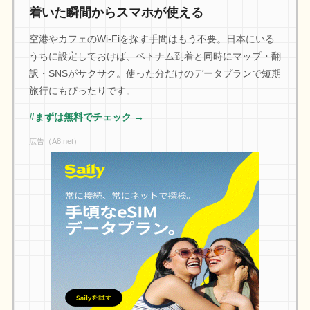
着いた瞬間からスマホが使える
空港やカフェのWi-Fiを探す手間はもう不要。日本にいる
うちに設定しておけば、ベトナム到着と同時にマップ・翻
訳・SNSがサクサク。使った分だけのデータプランで短期
旅行にもぴったりです。
#まずは無料でチェック →
広告（A8.net）