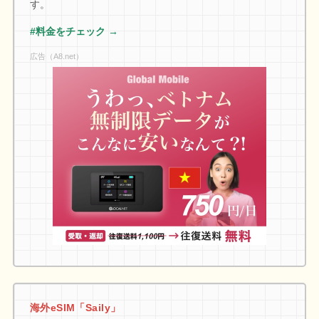
す。
#料金をチェック →
広告（A8.net）
海外eSIM「Saily」