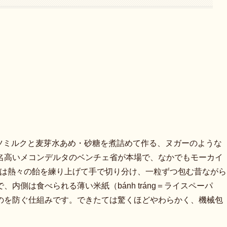
ナッツミルクと麦芽水あめ・砂糖を煮詰めて作る、ヌガーのような
名高いメコンデルタのベンチェ省が本場で、なかでもモーカイ
ーでは熱々の飴を練り上げて手で切り分け、一粒ずつ包む昔ながら
内側は食べられる薄い米紙（bánh tráng＝ライスペーパ
のを防ぐ仕組みです。できたては驚くほどやわらかく、機械包