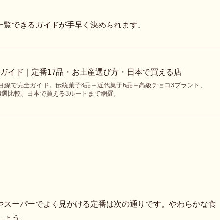
一覧できるガイドが手早く決められます。
ガイド｜定番17品・お土産選び方・日本で買える店
目線で完全ガイド。伝統菓子8品＋近代菓子6品＋高級チョコ3ブランド、
4選比較、日本で買える3ルートまで網羅。
やスーパーでよく見かける定番は次の通りです。やわらかな食
しょう。