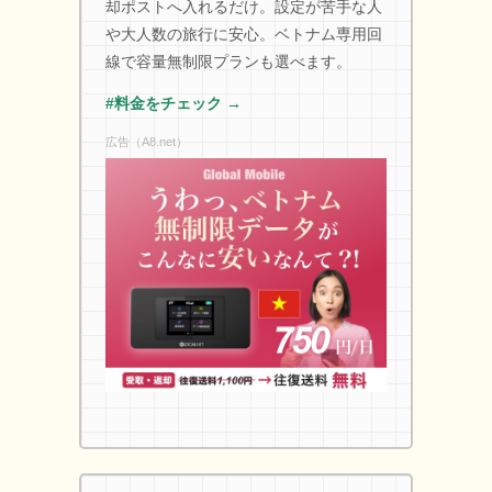
却ポストへ入れるだけ。設定が苦手な人
や大人数の旅行に安心。ベトナム専用回
線で容量無制限プランも選べます。
#料金をチェック →
広告（A8.net）