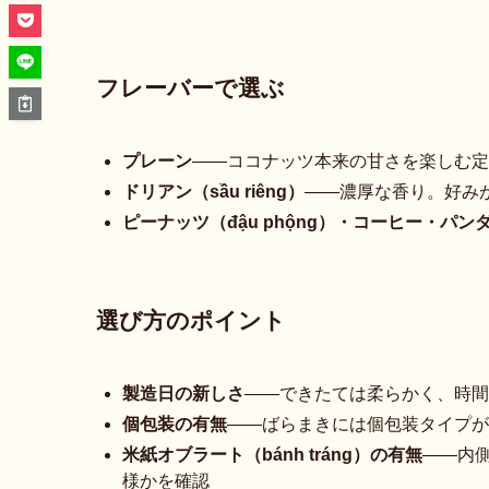
フレーバーで選ぶ
プレーン
——ココナッツ本来の甘さを楽しむ定
ドリアン（sầu riêng）
——濃厚な香り。好み
ピーナッツ（đậu phộng）・コーヒー・パンダ
選び方のポイント
製造日の新しさ
——できたては柔らかく、時間
個包装の有無
——ばらまきには個包装タイプが
米紙オブラート（bánh tráng）の有無
——内
様かを確認