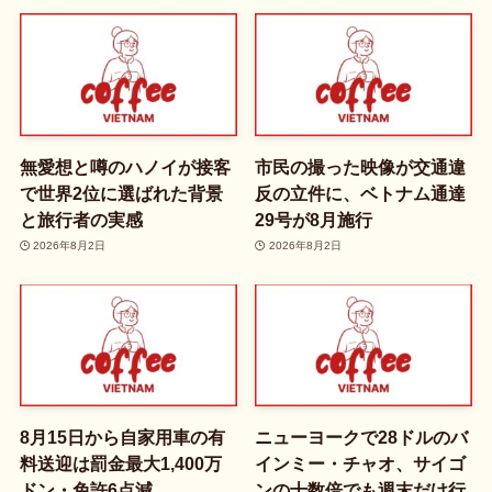
無愛想と噂のハノイが接客
市民の撮った映像が交通違
で世界2位に選ばれた背景
反の立件に、ベトナム通達
と旅行者の実感
29号が8月施行
2026年8月2日
2026年8月2日
8月15日から自家用車の有
ニューヨークで28ドルのバ
料送迎は罰金最大1,400万
インミー・チャオ、サイゴ
ドン・免許6点減
ンの十数倍でも週末だけ行