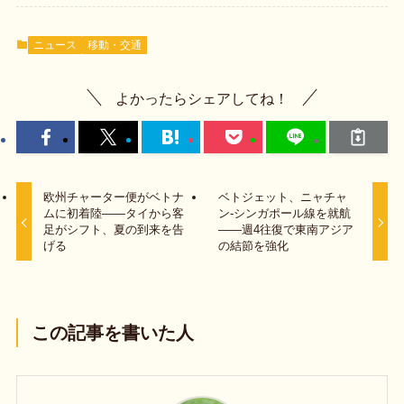
ニュース
移動・交通
よかったらシェアしてね！
欧州チャーター便がベトナ
ベトジェット、ニャチャ
ムに初着陸——タイから客
ン-シンガポール線を就航
足がシフト、夏の到来を告
——週4往復で東南アジア
げる
の結節を強化
この記事を書いた人