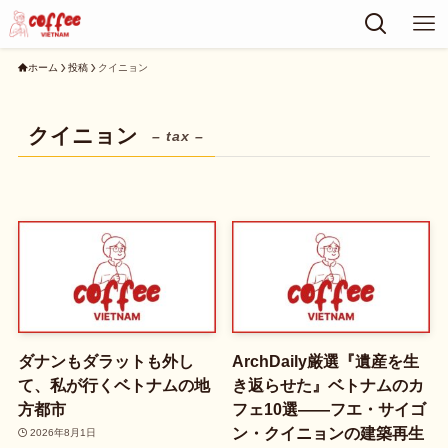
ホーム
投稿
クイニョン
クイニョン
– tax –
ダナンもダラットも外し
ArchDaily厳選『遺産を生
て、私が行くベトナムの地
き返らせた』ベトナムのカ
方都市
フェ10選――フエ・サイゴ
ン・クイニョンの建築再生
2026年8月1日