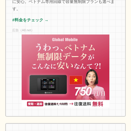
に安心。ベトナム専用回線で容量無制限プランも選べま
す。
#料金をチェック →
広告（A8.net）