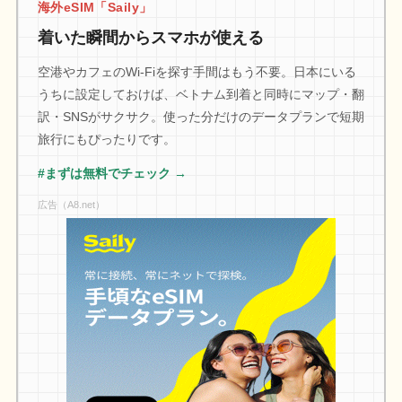
海外eSIM「Saily」
着いた瞬間からスマホが使える
空港やカフェのWi-Fiを探す手間はもう不要。日本にいる
うちに設定しておけば、ベトナム到着と同時にマップ・翻
訳・SNSがサクサク。使った分だけのデータプランで短期
旅行にもぴったりです。
#まずは無料でチェック →
広告（A8.net）