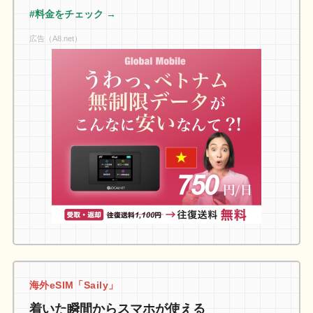
#料金をチェック →
広告（A8.net）
海外eSIM「Saily」
着いた瞬間からスマホが使える