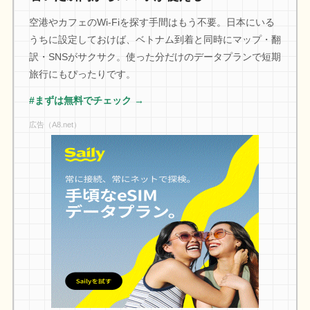
空港やカフェのWi-Fiを探す手間はもう不要。日本にいる
うちに設定しておけば、ベトナム到着と同時にマップ・翻
訳・SNSがサクサク。使った分だけのデータプランで短期
旅行にもぴったりです。
#まずは無料でチェック →
広告（A8.net）