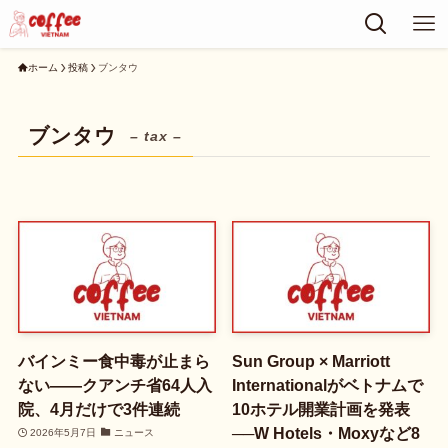
ホーム
投稿
ブンタウ
ブンタウ
– tax –
バインミー食中毒が止まら
Sun Group × Marriott
ない——クアンチ省64人入
Internationalがベトナムで
院、4月だけで3件連続
10ホテル開業計画を発表
──W Hotels・Moxyなど8
2026年5月7日
ニュース