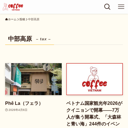
ホーム
投稿
中部高原
中部高原
– tax –
Phê La（フェラ）
ベトナム国家観光年2026が
クイニョンで開幕——7万
2026年4月6日
人が集う開幕式、「大森林
と青い海」244件のイベン