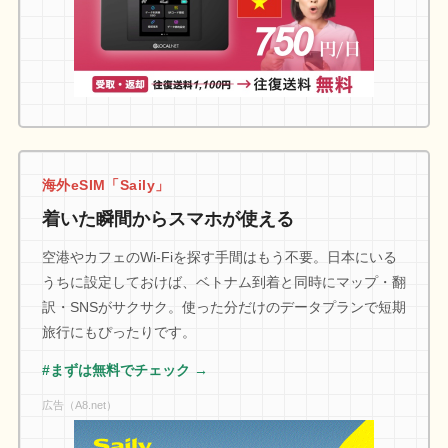
海外eSIM「Saily」
着いた瞬間からスマホが使える
空港やカフェのWi-Fiを探す手間はもう不要。日本にいる
うちに設定しておけば、ベトナム到着と同時にマップ・翻
訳・SNSがサクサク。使った分だけのデータプランで短期
旅行にもぴったりです。
#まずは無料でチェック →
広告（A8.net）