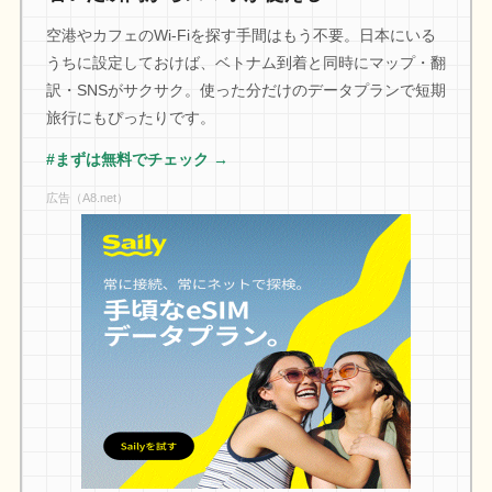
空港やカフェのWi-Fiを探す手間はもう不要。日本にいる
うちに設定しておけば、ベトナム到着と同時にマップ・翻
訳・SNSがサクサク。使った分だけのデータプランで短期
旅行にもぴったりです。
#まずは無料でチェック →
広告（A8.net）