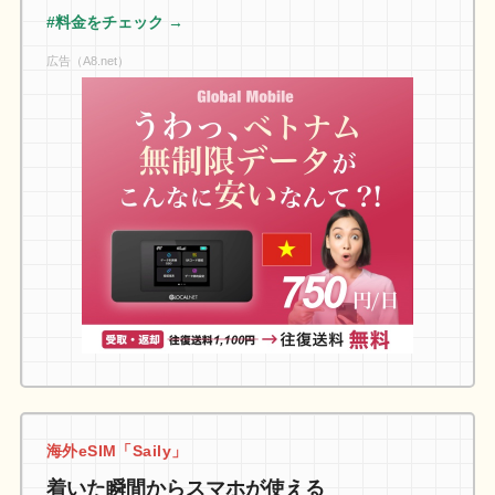
#料金をチェック →
広告（A8.net）
海外eSIM「Saily」
着いた瞬間からスマホが使える