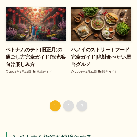
ベトナムのテト(旧正月)の
ハノイのストリートフード
過ごし方完全ガイド!観光客
完全ガイド|絶対食べたい屋
向け楽しみ方
台グルメ
2026年1月21日
観光ガイド
2026年1月21日
観光ガイド
1
2
3