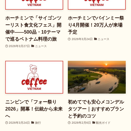
ホーチミンで「サイゴンツ
ホーチミンでバインミー祭
ーリスト食文化フェス」開
り4月開催！20万人が来場
催中——500品・10テーマ
予定
で巡るベトナム料理の旅
2026年3月24日
ニュース
2026年3月27日
ニュース
ニンビンで「フォー祭り
初めてでも安心メコンデル
2026」開幕！伝統から未来
タツアー｜おすすめプラン
へ
と予約のコツ
2026年3月24日
旅行
2026年2月6日
観光ガイド