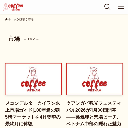
ホーム
投稿
市場
市場
– tax –
メコンデルタ・カイラン水
クアンガイ観光フェスティ
上市場ガイド|100年超の朝
バル2026が4月30日開幕
5時マーケットを4月乾季の
——熱気球と穴場ビーチ、
最終月に体験
ベトナム中部の隠れた魅力