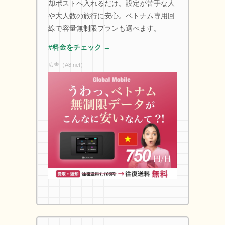
却ポストへ入れるだけ。設定が苦手な人
や大人数の旅行に安心。ベトナム専用回
線で容量無制限プランも選べます。
#料金をチェック →
広告（A8.net）