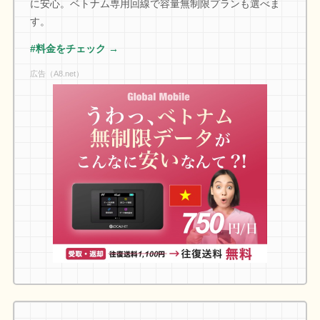
に安心。ベトナム専用回線で容量無制限プランも選べま
す。
#料金をチェック →
広告（A8.net）