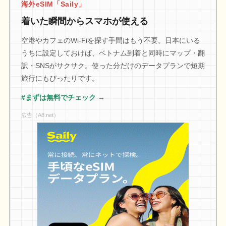
海外eSIM「Saily」
着いた瞬間からスマホが使える
空港やカフェのWi-Fiを探す手間はもう不要。日本にいる
うちに設定しておけば、ベトナム到着と同時にマップ・翻
訳・SNSがサクサク。使った分だけのデータプランで短期
旅行にもぴったりです。
#まずは無料でチェック →
広告（A8.net）