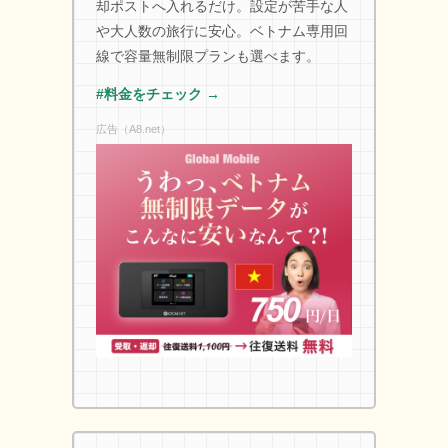
却ポストへ入れるだけ。設定が苦手な人
や大人数の旅行に安心。ベトナム専用回
線で容量無制限プランも選べます。
#料金をチェック →
広告（A8.net）