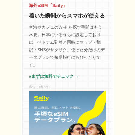
海外eSIM「Saily」
着いた瞬間からスマホが使える
空港やカフェのWi-Fiを探す手間はもう
不要。日本にいるうちに設定しておけ
ば、ベトナム到着と同時にマップ・翻
訳・SNSがサクサク。使った分だけのデ
ータプランで短期旅行にもぴったりで
す。
#まずは無料でチェック →
広告（A8.net）