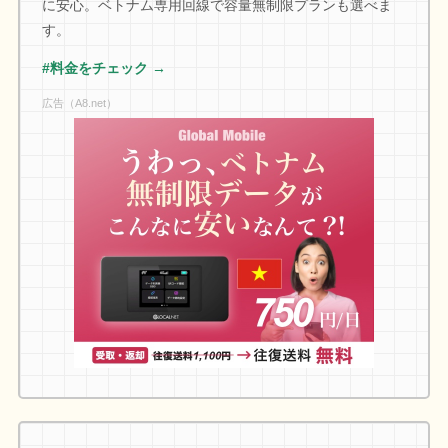
に安心。ベトナム専用回線で容量無制限プランも選べま
す。
#料金をチェック →
広告（A8.net）