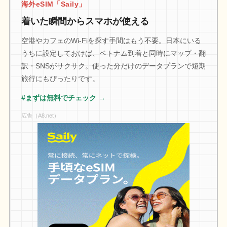
海外eSIM「Saily」
着いた瞬間からスマホが使える
空港やカフェのWi-Fiを探す手間はもう不要。日本にいる
うちに設定しておけば、ベトナム到着と同時にマップ・翻
訳・SNSがサクサク。使った分だけのデータプランで短期
旅行にもぴったりです。
#まずは無料でチェック →
広告（A8.net）